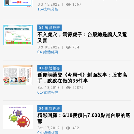
Oct 15,2022
1667
16-技術分析
04-總體經濟
不入虎穴，焉得虎子：台股總是讓人又驚
又喜
Oct 05,2022
704
04-總體經濟
01-媒體報導
孫慶龍榮登《今周刊》封面故事：股市高
手，默默在做的35件事
Sep 18,2013
26875
01-媒體報導
04-總體經濟
精彩回顧：6/18便預告7,000點是台股的底
部
Sep 17,2012
492
04-總體經濟