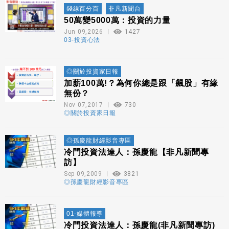
錢線百分百
非凡新聞台
50萬變5000萬：投資的力量
Jun 09,2026
1427
03-投資心法
◎關於投資家日報
加薪100萬!？為何你總是跟「飆股」有緣
無份？
Nov 07,2017
730
◎關於投資家日報
◎孫慶龍財經影音專區
冷門投資法達人：孫慶龍【非凡新聞專
訪】
Sep 09,2009
3821
◎孫慶龍財經影音專區
01-媒體報導
冷門投資法達人：孫慶龍(非凡新聞專訪)