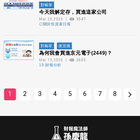
對帳單
今天我解定存，買進這家公司
Mar 20,2026
3547
◎關於投資家日報
對帳單
便宜價
為何我會買進京元電子(2449)？
Mar 19,2026
2655
15-財報分析
1
2
3
4
5
6
7
8