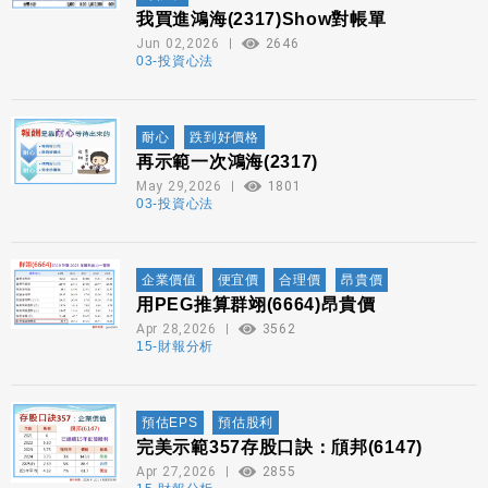
我買進鴻海(2317)Show對帳單
Jun 02,2026
2646
03-投資心法
耐心
跌到好價格
再示範一次鴻海(2317)
May 29,2026
1801
03-投資心法
企業價值
便宜價
合理價
昂貴價
用PEG推算群翊(6664)昂貴價
Apr 28,2026
3562
15-財報分析
預估EPS
預估股利
完美示範357存股口訣：頎邦(6147)
Apr 27,2026
2855