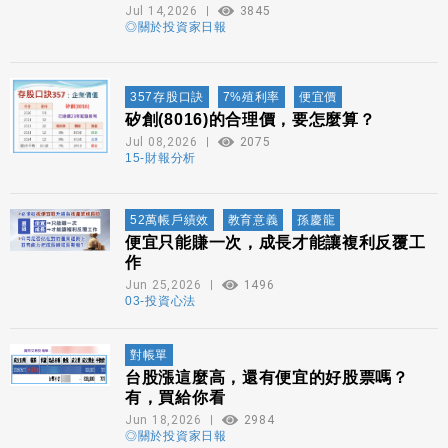
Jul 14,2026
3845
◎關於投資家日報
357存股口訣
7%殖利率
便宜價
矽創(8016)的合理價，要怎麼算？
Jul 08,2026
2075
15-財報分析
52萬帳戶績效
教育意義
孫慶龍
便宜只能賺一次，成長才能讓複利反覆工
作
Jun 25,2026
1496
03-投資心法
對帳單
台股漲這麼高，還有便宜的好股票嗎？
有，買給你看
Jun 18,2026
2984
◎關於投資家日報