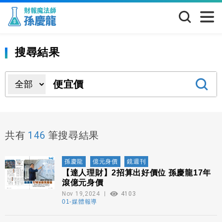
搜尋結果
146
共有
筆搜尋結果
孫慶龍
億元身價
鏡週刊
【達人理財】2招算出好價位 孫慶龍17年
滾億元身價
Nov 19,2024
4103
01-媒體報導