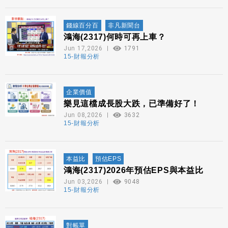
錢線百分百
非凡新聞台
鴻海(2317)何時可再上車？
Jun 17,2026
1791
15-財報分析
企業價值
樂見這檔成長股大跌，已準備好了！
Jun 08,2026
3632
15-財報分析
本益比
預估EPS
鴻海(2317)2026年預估EPS與本益比
Jun 03,2026
9048
15-財報分析
對帳單