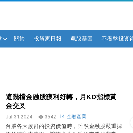
章
關於
投資家日報
飆股基因
不看盤投資
這幾檔金融股獲利好轉，月KD指標黃
金交叉
Jul 31,2024
3542
14-金融產業
台股各大族群的投資價值時，雖然金融股嚴重掉