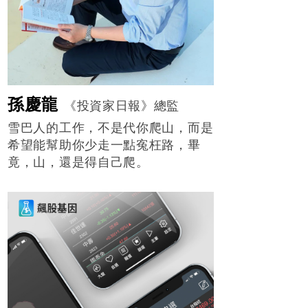
孫慶龍
《投資家日報》總監
雪巴人的工作，不是代你爬山，而是
希望能幫助你少走一點寃枉路，畢
竟，山，還是得自己爬。