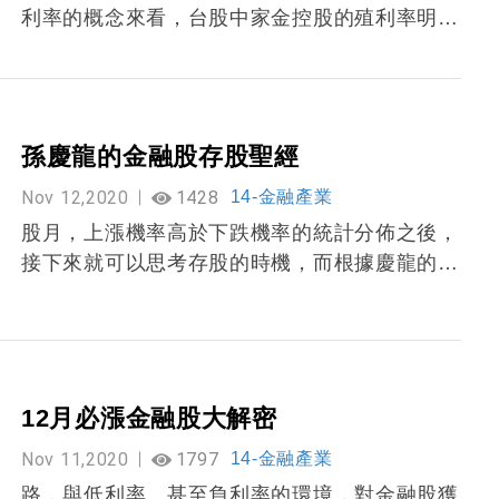
利率的概念來看，台股中家金控股的殖利率明顯
高於台
孫慶龍的金融股存股聖經
Nov 12,2020
1428
14-金融產業
股月，上漲機率高於下跌機率的統計分佈之後，
接下來就可以思考存股的時機，而根據慶龍的經
驗顯示
12月必漲金融股大解密
Nov 11,2020
1797
14-金融產業
路，與低利率、甚至負利率的環境，對金融股獲