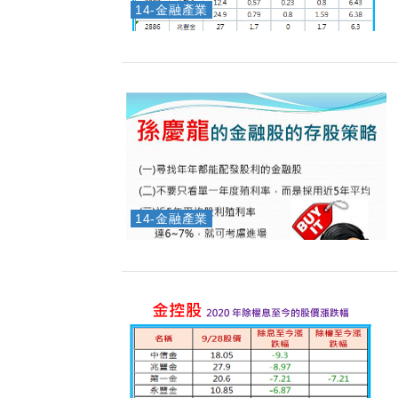
14-金融產業
14-金融產業