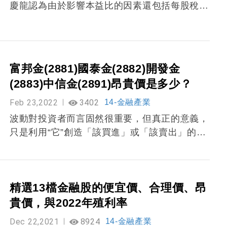
慶龍認為由於影響本益比的因素還包括每股稅後
淨利，
富邦金(2881)國泰金(2882)開發金
(2883)中信金(2891)昂貴價是多少？
Feb 23,2022
3402
14-金融產業
波動對投資者而言固然很重要，但真正的意義，
只是利用“它”創造「該買進」或「該賣出」的機
會，
精選13檔金融股的便宜價、合理價、昂
貴價，與2022年殖利率
Dec 22,2021
8924
14-金融產業