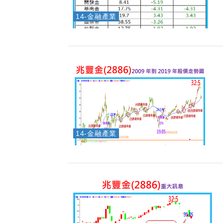
14-金融產業
14-金融產業