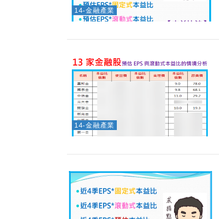
14-金融產業
14-金融產業