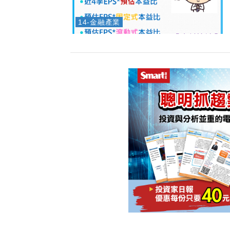
14-金融產業