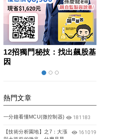
12招獨門秘技：找出飆股基
超前部署賺
因
熱門文章
一分鐘看懂MCU(微控制器)
181183
【技術分析園地】之7：大漲
161019