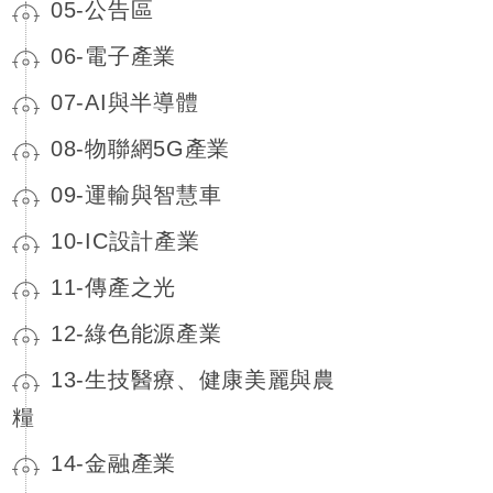
05-公告區
06-電子產業
07-AI與半導體
08-物聯網5G產業
09-運輸與智慧車
10-IC設計產業
11-傳產之光
12-綠色能源產業
13-生技醫療、健康美麗與農
糧
14-金融產業