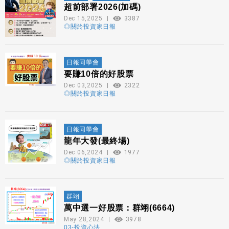
超前部署2026(加碼)
Dec 15,2025
3387
◎關於投資家日報
日報同學會
要賺10倍的好股票
Dec 03,2025
2322
◎關於投資家日報
日報同學會
龍年大發(最終場)
Dec 06,2024
1977
◎關於投資家日報
群翊
萬中選一好股票：群翊(6664)
May 28,2024
3978
03-投資心法