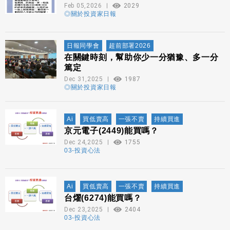
Feb 05,2026
2029
◎關於投資家日報
日報同學會
超前部署2026
在關鍵時刻，幫助你少一分猶豫、多一分
篤定
Dec 31,2025
1987
◎關於投資家日報
Ai
買低賣高
一張不賣
持續買進
京元電子(2449)能買嗎？
Dec 24,2025
1755
03-投資心法
Ai
買低賣高
一張不賣
持續買進
台燿(6274)能買嗎？
Dec 23,2025
2404
03-投資心法