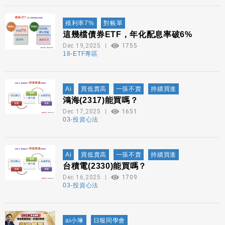
殖利率7%
對帳單
這幾檔債券ETF，年化配息率破6%
Dec 19,2025
1755
18-ETF專區
Ai
買低賣高
一張不賣
持續買進
鴻海(2317)能買嗎？
Dec 17,2025
1651
03-投資心法
Ai
買低賣高
一張不賣
持續買進
台積電(2330)能買嗎？
Dec 16,2025
1709
03-投資心法
ai小琳
日報同學會