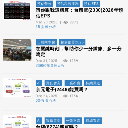
預估營收
預估稅後淨利
預估EPS
請你跟我這樣算：台積電(2330)2026年預
估EPS
Mar 23,2026
8872
15-財報分析
日報同學會
超前部署2026
在關鍵時刻，幫助你少一分猶豫、多一分
篤定
Dec 31,2025
1989
◎關於投資家日報
Ai
買低賣高
一張不賣
持續買進
京元電子(2449)能買嗎？
Dec 24,2025
1756
03-投資心法
Ai
買低賣高
一張不賣
持續買進
台燿(6274)能買嗎？