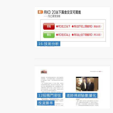
16-技術分析
12招獨門密技
老師傅經驗數據化
投資勝率