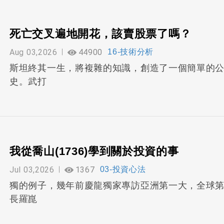
死亡交叉遍地開花，該賣股票了嗎？
Aug 03,2026
44900
16-技術分析
斯坦終其一生，將複雜的知識，創造了一個簡單的公
史。武打
我從喬山(1736)學到關於投資的事
Jul 03,2026
1367
03-投資心法
獨的例子，幾年前慶龍獨家專訪亞洲第一大，全球第三
長羅崑