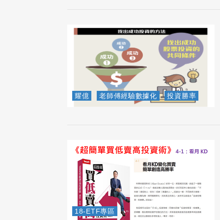
耀億
老師傅經驗數據化
投資勝率
18-ETF專區