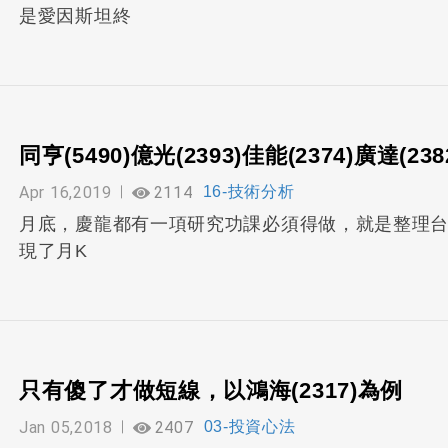
是愛因斯坦終
同亨(5490)億光(2393)佳能(2374)廣達(2
Apr 16,2019
2114
16-技術分析
月底，慶龍都有一項研究功課必須得做，就是整理台
現了月K
只有傻了才做短線，以鴻海(2317)為例
Jan 05,2018
2407
03-投資心法