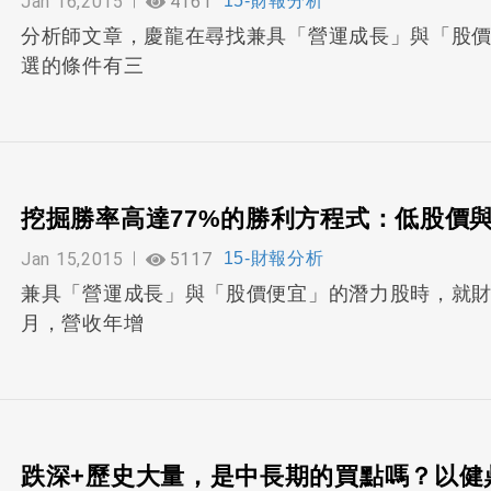
Jan 16,2015
4161
15-財報分析
分析師文章，慶龍在尋找兼具「營運成長」與「股
選的條件有三
挖掘勝率高達77%的勝利方程式：低股價
Jan 15,2015
5117
15-財報分析
兼具「營運成長」與「股價便宜」的潛力股時，就
月，營收年增
跌深+歷史大量，是中長期的買點嗎？以健鼎(3