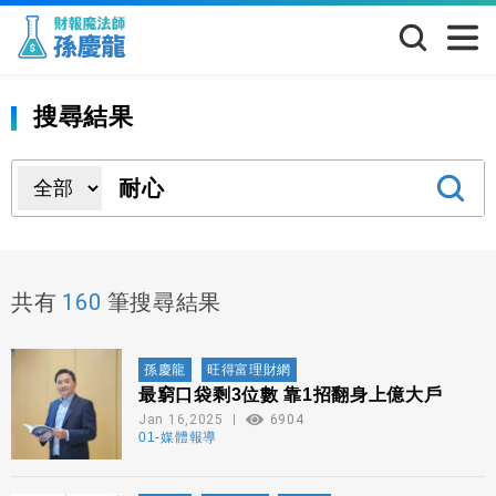
搜尋結果
160
共有
筆搜尋結果
孫慶龍
旺得富理財網
最窮口袋剩3位數 靠1招翻身上億大戶
Jan 16,2025
6904
01-媒體報導