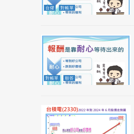
台燿
對帳單
對帳單
順答