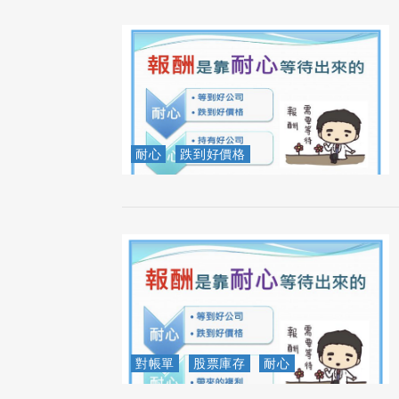
耐心
跌到好價格
對帳單
股票庫存
耐心