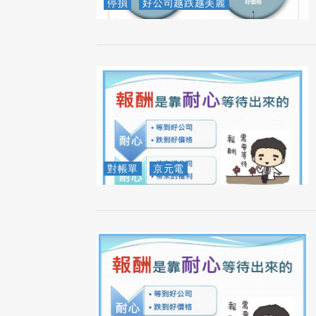
停損
好公司越跌越美麗
對帳單
京元電