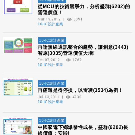
從MCU的技術競爭力，分析盛群(6202)的
營運價值！
Mar 19,2012
3091
10-IC設計產業
10-IC設計產業
再論無線通訊整合的趨勢，讓創意(3443)
智原(3035)營運價值大增!
Feb 07,2012
1767
10-IC設計產業
10-IC設計產業
再痛還是得停損，以雷凌(3534)為例！
Jul 13,2011
4730
10-IC設計產業
10-IC設計產業
中國家電下鄉爆發性成長，盛群(6202)長
線價值：安啦!