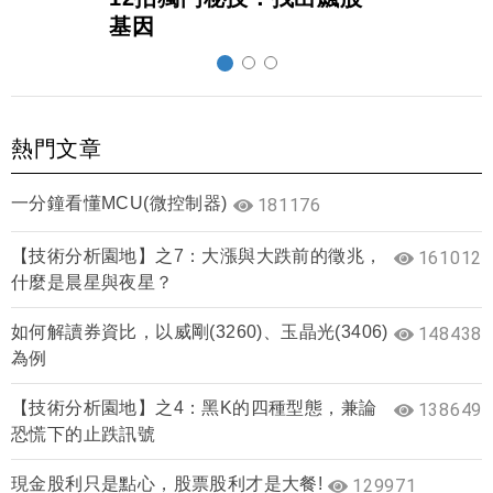
基因
熱門文章
一分鐘看懂MCU(微控制器)
181176
【技術分析園地】之7：大漲與大跌前的徵兆，
161012
什麼是晨星與夜星？
如何解讀券資比，以威剛(3260)、玉晶光(3406)
148438
為例
【技術分析園地】之4：黑K的四種型態，兼論
138649
恐慌下的止跌訊號
現金股利只是點心，股票股利才是大餐!
129971