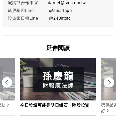
演講或合作事宜
daniel@sie.com.tw
飆股基因Line
@smartapp
投資家日報Line
@
240htotc
延伸閱讀
法!？
今日垃圾可能是明日鑽石：陸股投資
勞保破
好？