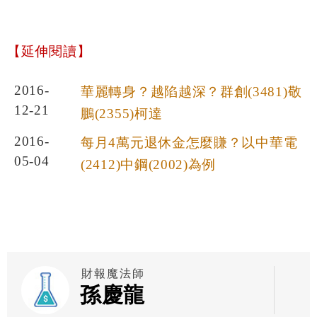
【延伸閱讀】
2016-
華麗轉身？越陷越深？群創(3481)敬
12-21
鵬(2355)柯達
2016-
每月4萬元退休金怎麼賺？以中華電
05-04
(2412)中鋼(2002)為例
財報魔法師
孫慶龍