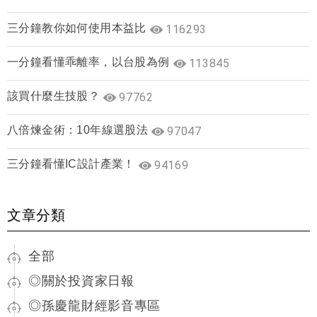
三分鐘教你如何使用本益比
116293
一分鐘看懂乖離率，以台股為例
113845
該買什麼生技股？
97762
八倍煉金術：10年線選股法
97047
三分鐘看懂IC設計產業！
94169
文章分類
全部
◎關於投資家日報
◎孫慶龍財經影音專區