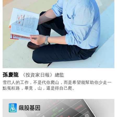
孫慶龍
《投資家日報》總監
雪巴人的工作，不是代你爬山，而是希望能幫助你少走一
點寃枉路，畢竟，山，還是得自己爬。