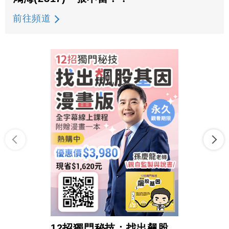
前往頻道
12招獨門秘技：找出飆股
超前