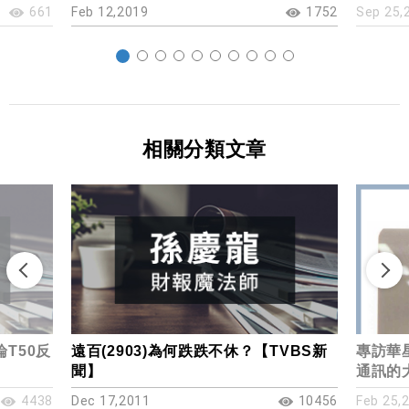
661
Feb 12,2019
1752
Sep 25,
相關分類文章
T50反
遠百(2903)為何跌跌不休？【TVBS新
專訪華星
聞】
通訊的
4438
Dec 17,2011
10456
Feb 25,