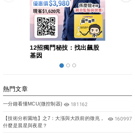
12招獨門秘技：找出飆股
超前
基因
熱門文章
一分鐘看懂MCU(微控制器)
181162
【技術分析園地】之7：大漲與大跌前的徵兆，
160997
什麼是晨星與夜星？