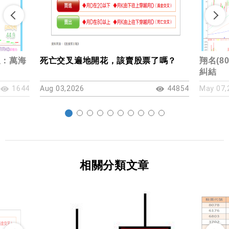
叉：萬海
死亡交叉遍地開花，該賣股票了嗎？
翔名(8
糾結
1644
Aug 03,2026
44854
May 07,
相關分類文章