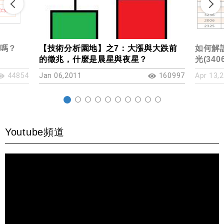
嗎？
【技術分析園地】之7：大漲與大跌前
如何解讀
的徵兆，什麼是晨星與夜星？
光(340
44854
Jan 06,2011
160997
Apr 13,
Youtube頻道