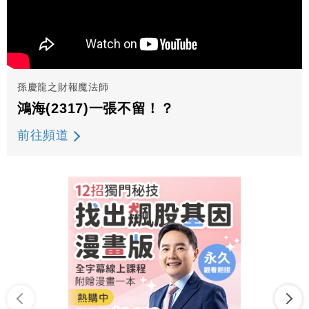
孫慶龍之財報魔法師
鴻海(2317)一張不留！？
前往頻道