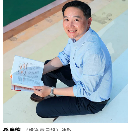
孫慶龍
《投資家日報》總監