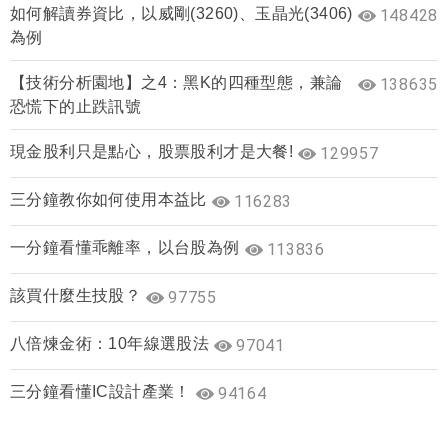
如何解讀券資比，以威剛(3260)、玉晶光(3406)
148428
為例
【技術分析園地】之4：黑K的四種型態，兼論
138635
恐慌下的止跌訊號
現金股利只是點心，股票股利才是大餐!
129957
三分鐘教你如何使用本益比
116283
一分鐘看懂乖離率，以台股為例
113836
該買什麼生技股？
97755
八倍煉金術：10年線選股法
97041
三分鐘看懂IC設計產業！
94164