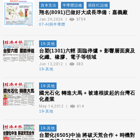
資本支出
半導體設備
前段IC設備
翔名(8091)已做好大成長準備：嘉義廠
Jan 29,2026
3759
07-AI與半導體
19-其他
台塑(1301)六輕 面臨停爐 + 影響層面廣及
化纖、橡膠、電子等領域
Jun 13,2012
383
19-其他
19-其他
國光石化 轉進大馬 + 被連根拔起的台灣石
化產業
May 14,2012
614
19-其他
19-其他
台塑化(6505)中油 將破天荒合作 + 時機對