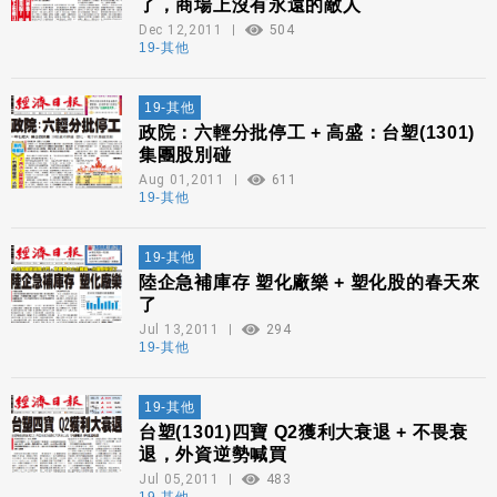
了，商場上沒有永遠的敵人
Dec 12,2011
504
19-其他
19-其他
政院：六輕分批停工 + 高盛：台塑(1301)
集團股別碰
Aug 01,2011
611
19-其他
19-其他
陸企急補庫存 塑化廠樂 + 塑化股的春天來
了
Jul 13,2011
294
19-其他
19-其他
台塑(1301)四寶 Q2獲利大衰退 + 不畏衰
退，外資逆勢喊買
Jul 05,2011
483