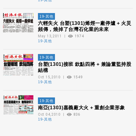
19-其他
19-其他
六輕失火 台塑(1301)烯烴一廠停爐 + 火災
頻傳，燒掉了台灣石化業的未來
May 13,2011
1974
19-其他
19-其他
台塑(1301)接班 欽點四將 + 兼論董監持股
結構
Oct 15,2010
1549
19-其他
19-其他
南亞(1303)嘉義廠大火 + 重創企業形象
Oct 04,2010
836
19-其他