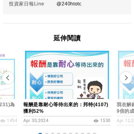
投資家日報Line
@
240htotc
延伸閱讀
31)為
報酬是靠耐心等待出來的：邦特(4107)
我在解
獲利52%
9倍的
1454
Apr 30,2024
1530
Apr 12,