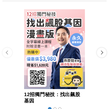
12招獨門秘技：找出飆股
超前
基因