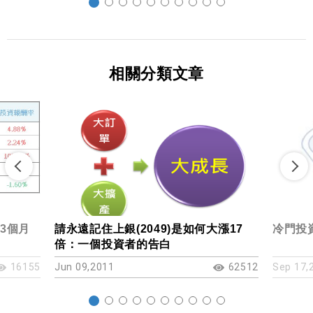
相關分類文章
)3個月
請永遠記住上銀(2049)是如何大漲17
冷門投資
倍：一個投資者的告白
16155
Jun 09,2011
62512
Sep 17,