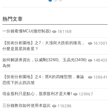
熱門文章
一分鐘看懂MCU(微控制器)
181168
【技術分析園地】之7：大漲與大跌前的徵兆，
161001
什麼是晨星與夜星？
如何解讀券資比，以威剛(3260)、玉晶光(3406)
148433
為例
【技術分析園地】之4：黑K的四種型態，兼論
138641
恐慌下的止跌訊號
現金股利只是點心，股票股利才是大餐!
129967
三分鐘教你如何使用本益比
116286