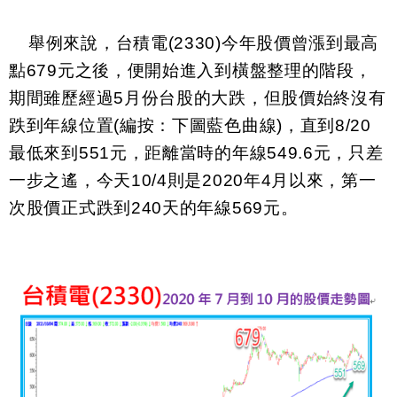
舉例來說，台積電
(2330)
今年股價曾漲到最高
點
679
元之後，便開始進入到橫盤整理的階段，
期間雖歷經過
5
月份台股的大跌，但股價始終沒有
跌到年線位置
(
編按：下圖藍色曲線
)
，直到
8/20
最低來到
551
元，距離當時的年線
549.6
元，只差
一步之遙，今天
10/4
則是
2020
年
4
月以來，第一
次股價正式跌到
240
天的年線
569
元。