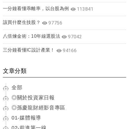
一分鐘看懂乖離率，以台股為例
113841
該買什麼生技股？
97756
八倍煉金術：10年線選股法
97042
三分鐘看懂IC設計產業！
94166
文章分類
全部
◎關於投資家日報
◎孫慶龍財經影音專區
01-媒體報導
02-前進第一線