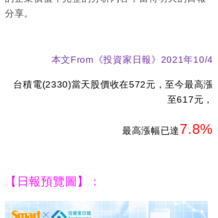
分享。
本文
From
《投資家日報》
2021
年
10/4
台積電
(2330)
當天股價收在
572
元，至今最高漲
至
617
元，
7.8%
最高漲幅已達
【日報預覽圖】：