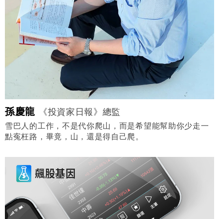
孫慶龍
《投資家日報》總監
雪巴人的工作，不是代你爬山，而是希望能幫助你少走一
點寃枉路，畢竟，山，還是得自己爬。