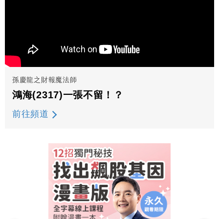
孫慶龍之財報魔法師
鴻海(2317)一張不留！？
前往頻道