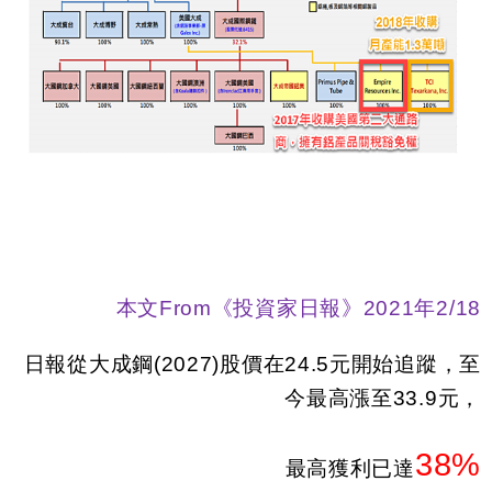
本文
From
《投資家日報》
2021
年2
/18
日報從大成鋼
(2027)
股價在
24.5
元開始追蹤，至
今最高漲至
33.9
元，
38%
最高獲利已達