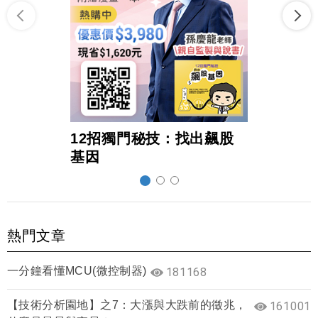
12招獨門秘技：找出飆股
超前
基因
熱門文章
一分鐘看懂MCU(微控制器)
181168
【技術分析園地】之7：大漲與大跌前的徵兆，
161001