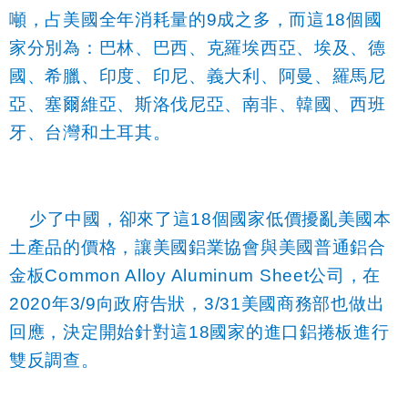
噸，占美國全年消耗量的
9
成之多，而這
18
個國
家分別為：巴林、巴西、克羅埃西亞、埃及、德
國、希臘、印度、印尼、義大利、阿曼、羅馬尼
亞、塞爾維亞、斯洛伐尼亞、南非、韓國、西班
牙、台灣和土耳其。
少了中國，卻來了這
18
個國家低價擾亂美國本
土產品的價格，讓美國鋁業協會與美國普通鋁合
金板
Common Alloy Aluminum Sheet
公司，在
2020
年
3/9
向政府告狀，
3/31
美國商務部也做出
回應，決定開始針對這
18
國家的進口鋁捲板進行
雙反調查。