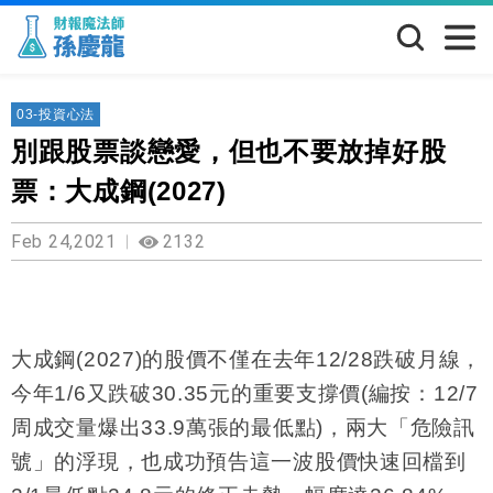
03-投資心法
別跟股票談戀愛，但也不要放掉好股
票：大成鋼(2027)
Feb 24,2021
2132
大成鋼
(2027)
的股價不僅在去年
12/28
跌破月線，
今年
1/6
又跌破
30.35
元的重要支撐價
(
編按：
12/7
周成交量爆出
33.9
萬張的最低點
)
，兩大「危險訊
號」的浮現，也成功預告這一波股價快速回檔到