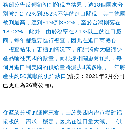
務部公告反傾銷初判的稅率結果，這
18
個國家分
別被判
2.72%
到
352%
不等的進口關稅，其中德國
被判最高，達到
51%
到
352%
，至於台灣則落在
18.02%
；此外，由於稅率在
2.1%
以上的進口廠
商，每年都還要進行複查，因此在進口商擔心
「複查結果」更糟的情況下，預計將會大幅縮少
產品輸往美國的數量，而根據相關廠商預判，每
個月進口到美國的供給量將減少
4
萬多噸，一年將
產生約
50
萬噸的供給缺口
(
編按：
2021
年
2
月公司
已更正為
36
萬公噸
)
。
從產業分析的邏輯來看，由於美國內需市場對鋁
捲板的「需求」穩定，因此在進口量大減、「供