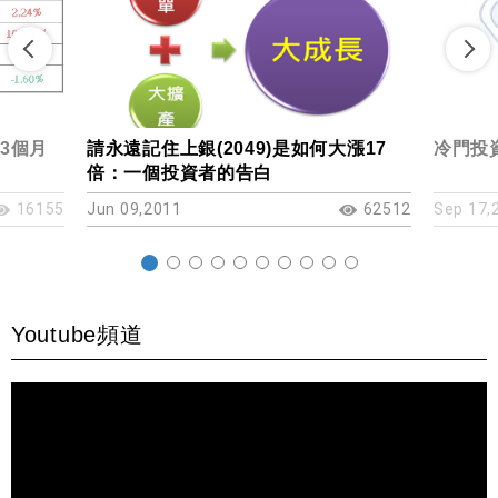
)3個月
請永遠記住上銀(2049)是如何大漲17
冷門投資
倍：一個投資者的告白
16155
Jun 09,2011
62512
Sep 17,
Youtube頻道