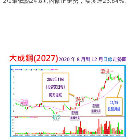
2/1
最低點
24.8
元的修正走勢，幅度達
26.84%
。