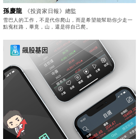
孫慶龍
《投資家日報》總監
雪巴人的工作，不是代你爬山，而是希望能幫助你少走一
點寃枉路，畢竟，山，還是得自己爬。