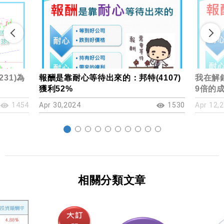
31)為
報酬是靠耐心等待出來的：邦特(4107)
我在解
獲利52%
9倍的
1454
Apr 30,2024
1530
Apr 12,
相關分類文章