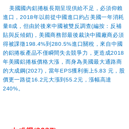
美國國內鋁捲板長期呈現供給不足，必須仰賴
進口，
2018
年以前從中國進口約占美國一年消耗
量
8
成，但由於後來中國被雙反調查
(
編按：反補
貼與反傾銷
)
，美國商務部最後裁決中國廠商必須
得被課徵
198.4%
到
280.5%
進口關稅，來自中國
的鋁捲板產品不僅瞬間失去競爭力，更造成
2018
年美國鋁捲板價格大漲，而身為美國最大通路商
的大成鋼
(2027)
，當年
EPS
獲利衝上
5.83
元，股
價更一路從
16.2
元大漲到
55.2
元，漲幅高達
240%
。