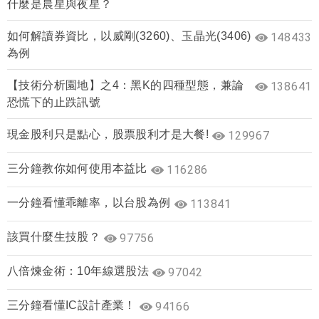
什麼是晨星與夜星？
如何解讀券資比，以威剛(3260)、玉晶光(3406)
148433
為例
【技術分析園地】之4：黑K的四種型態，兼論
138641
恐慌下的止跌訊號
現金股利只是點心，股票股利才是大餐!
129967
三分鐘教你如何使用本益比
116286
一分鐘看懂乖離率，以台股為例
113841
該買什麼生技股？
97756
八倍煉金術：10年線選股法
97042
三分鐘看懂IC設計產業！
94166