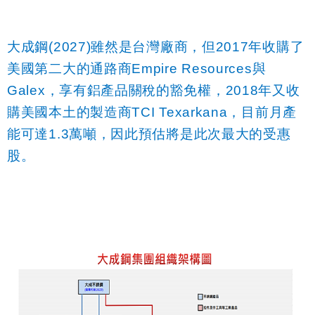
大成鋼
(2027)
雖然是台灣廠商，但
2017
年收購了
美國第二大的通路商
Empire Resources
與
Galex
，享有鋁產品關稅的豁免權，
2018
年又收
購美國本土的製造商
TCI Texarkana
，目前月產
能可達
1.3
萬噸，因此預估將是此次最大的受惠
股。