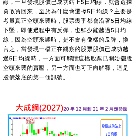
線，一旦發現股價已成功站上
5
日均線，就會選擇
勇敢買回來，至於為什麼會選擇
5
日均線？主要是
考量真正空頭來襲時，股票幾乎都會沿著
5
日均線
下墜，即使過程中有反彈，也鮮少能越過
5
日均
線，因為空頭來襲時，是不會有像樣的反彈，換
言之，當發現一檔正在觀察的股票股價已成功越
過
5
日均線時，一方面可解讀這檔股票已開始擺脫
空頭來襲的賣壓，另一方面也可正向解釋，這是
股價落底的第一個訊號。