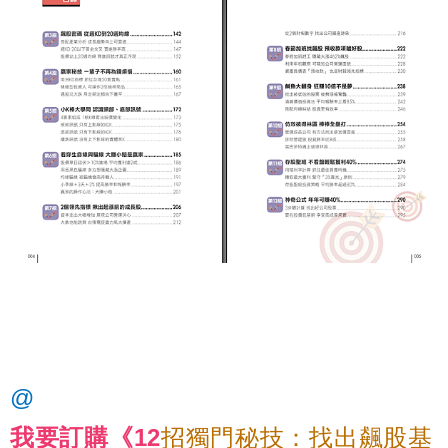
@
我要訂購《12
招獨門秘技：找出飆股基