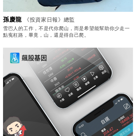
孫慶龍
《投資家日報》總監
雪巴人的工作，不是代你爬山，而是希望能幫助你少走一
點寃枉路，畢竟，山，還是得自己爬。