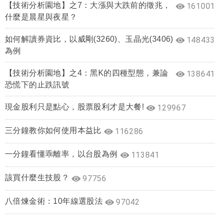
【技術分析園地】之7：大漲與大跌前的徵兆，
161001
什麼是晨星與夜星？
如何解讀券資比，以威剛(3260)、玉晶光(3406)
148433
為例
【技術分析園地】之4：黑K的四種型態，兼論
138641
恐慌下的止跌訊號
現金股利只是點心，股票股利才是大餐!
129967
三分鐘教你如何使用本益比
116286
一分鐘看懂乖離率，以台股為例
113841
該買什麼生技股？
97756
八倍煉金術：10年線選股法
97042