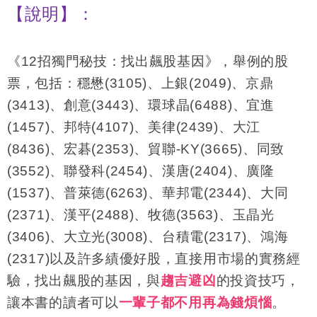
【說明】：
《12招獨門秘技：找出飆股基因》，舉例的股
票，包括：穩懋(3105)、上銀(2049)、京鼎
(3413)、創意(3443)、環球晶(6488)、宜進
(1457)、邦特(4107)、美律(2439)、大江
(8436)、宏碁(2353)、貿聯-KY(3665)、同致
(3552)、聯發科(2454)、漢唐(2404)、廣隆
(1537)、普萊德(6263)、華邦電(2344)、大同
(2371)、漢平(2488)、牧德(3563)、玉晶光
(3406)、大立光(3008)、台積電(2317)、鴻海
(2317)以及許多績優好股，直接用市場的實務經
驗，找出飆股的基因，與
趨吉避凶
的投資技巧，
讓本書的讀者可以
一輩子都不用再為錢煩惱
。