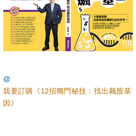
@
我要訂購《12
招
獨門秘技
：
找
出
飆股基
因
》