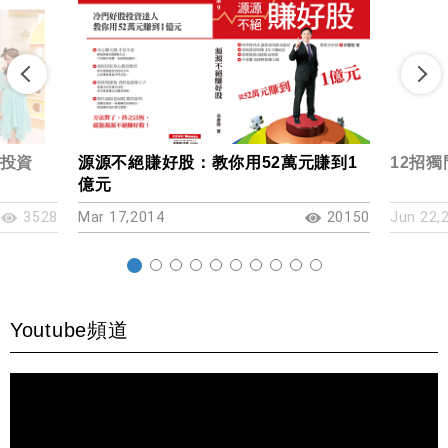
投資
源源不絕賺好股：教你用52萬元賺到1
12招
億元
3528
Mar 17,2014
20150
Jun 22,
Youtube頻道