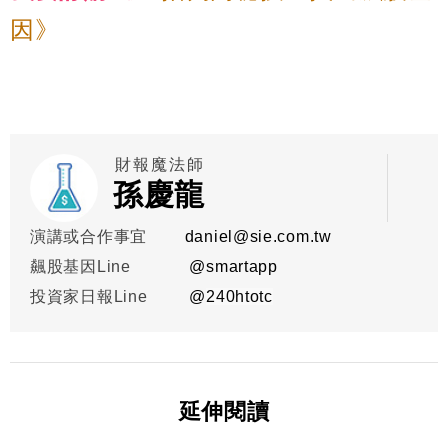
因》
財報魔法師
孫慶龍
演講或合作事宜
daniel@sie.com.tw
飆股基因Line
@smartapp
投資家日報Line
@
240htotc
延伸閱讀