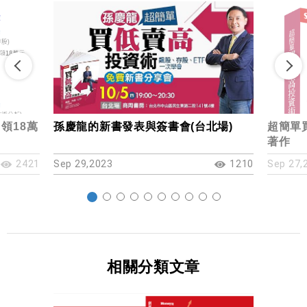
領18萬
孫慶龍的新書發表與簽書會(台北場)
超簡單
著作
2421
Sep 29,2023
1210
Sep 27,
相關分類文章