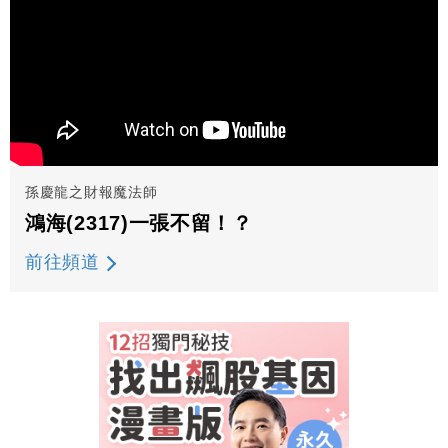
孫慶龍之財報魔法師
鴻海(2317)一張不留！？
前往頻道