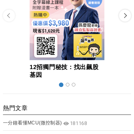
12招獨門秘技：找出飆股
超前
基因
熱門文章
一分鐘看懂MCU(微控制器)
181168