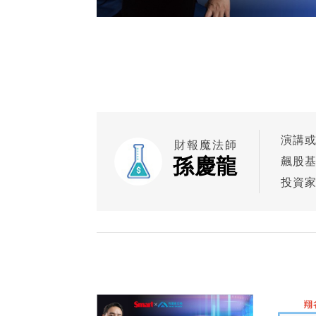
演講
財報魔法師
孫慶龍
飆股基
投資家