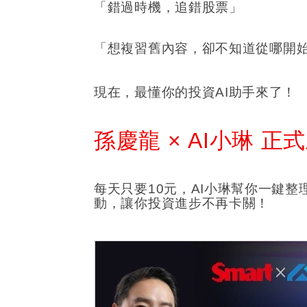
「錯過時機，追錯股票」
「想複習舊內容，卻不知道從哪開
現在，最懂你的投資AI助手來了！
孫慶龍 × AI小琳 正
每天只要10元，AI小琳幫你一鍵
動，讓你投資進步不再卡關！