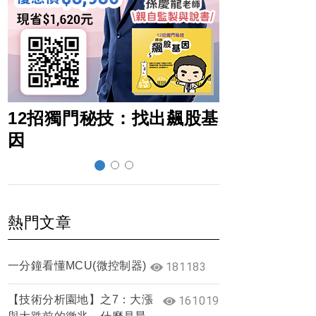
12招獨門秘技：找出飆股基
超前部署賺
因
熱門文章
一分鐘看懂MCU(微控制器)
181183
【技術分析園地】之7：大漲
161019