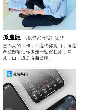
孫慶龍
《投資家日報》總監
雪巴人的工作，不是代你爬山，而是
希望能幫助你少走一點寃枉路，畢
竟，山，還是得自己爬。