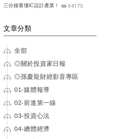
三分鐘看懂IC設計產業！
94175
文章分類
全部
◎關於投資家日報
◎孫慶龍財經影音專區
01-媒體報導
02-前進第一線
03-投資心法
04-總體經濟