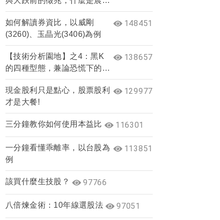
與大跌前的徵兆，什麼是晨星
與夜星？
如何解讀券資比，以威剛
148451
(3260)、玉晶光(3406)為例
【技術分析園地】之4：黑K
138657
的四種型態，兼論恐慌下的止
跌訊號
現金股利只是點心，股票股利
129977
才是大餐!
三分鐘教你如何使用本益比
116301
一分鐘看懂乖離率，以台股為
113851
例
該買什麼生技股？
97766
八倍煉金術：10年線選股法
97051