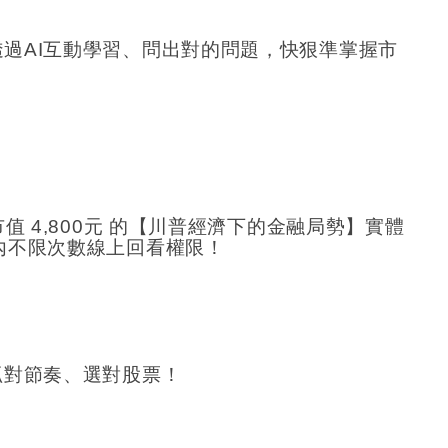
過AI互動學習、問出對的問題，快狠準掌握市
 4,800元 的【川普經濟下的金融局勢】實體
內不限次數線上回看權限！
。
抓對節奏、選對股票！