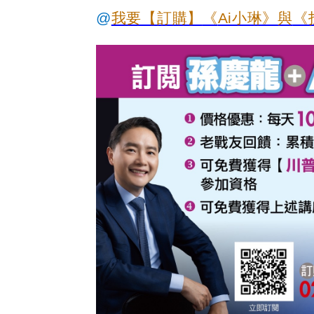
@
我要【訂購】
《
Ai
小琳》與
《