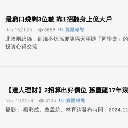
最窮口袋剩3位數 靠1招翻身上億大戶
Jan 16,2025
6858
01-媒體報導
北陰雨綿綿，卻澆不熄孫慶龍隔天舉辦「同學會」
投資心得交流
【達人理財】2招算出好價位 孫慶龍17年
Nov 19,2024
4105
01-媒體報導