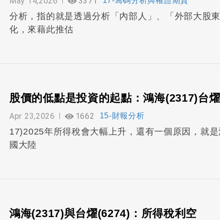
May 14,2026
3371
17-籌碼分析與權證期貨
分析，指的就是透過分析「內部人」、「外部大股
化，來藉此推估
股價的低點是投資的起點：鴻海(2317)台燿(6
Apr 23,2026
1662
15-財報分析
17)2025年所得稅會大幅上升，還有一個原因，
國大陸
鴻海(2317)與台燿(6274)：所得稅利空