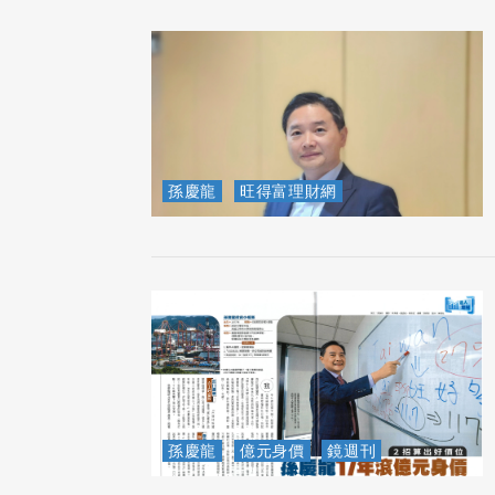
孫慶龍
旺得富理財網
孫慶龍
億元身價
鏡週刊