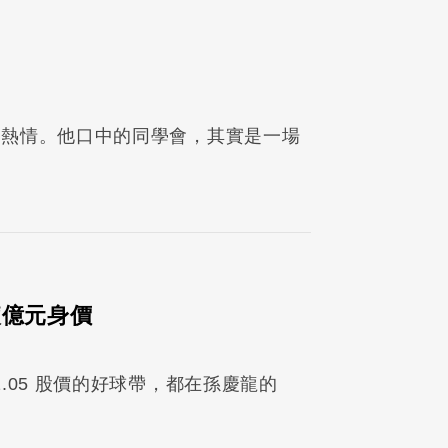
的熱情。他口中的同學會，其實是一場
滾億元身價
攝影： 楊彩成、董孟航、林育緯發布時間：2024.11.05 股價的好球帶，都在孫慶龍的