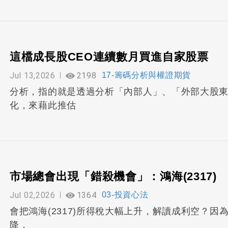
這檔成長股CEO連續數月買進自家股票
Jul 13,2026
2198
17-籌碼分析與權證期貨
分析，指的就是透過分析「內部人」、「外部大股
化，來藉此推估
市場總會出現「錯殺機會」：鴻海(2317)
Jul 02,2026
1364
03-投資心法
會把鴻海(2317)所得稅大幅上升，解讀成利空？因
降，