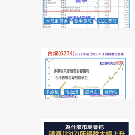
大股東買進
董事買股
CEO買股
多繳稅
現金流
競爭力
持續性