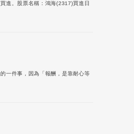
進。股票名稱：鴻海(2317)買進日
要的一件事，因為「報酬，是靠耐心等