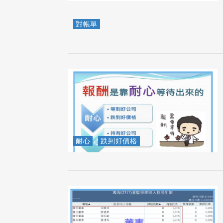
對帳單
耐心
跌到好價格