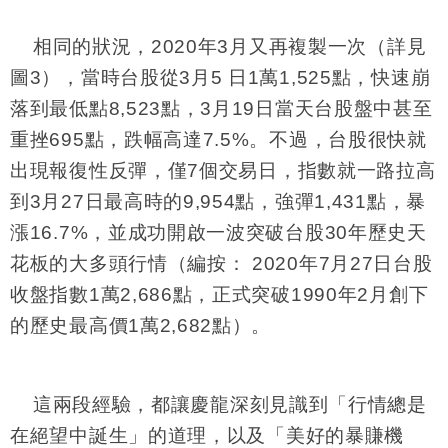
相同的狀況，2020年3月又再複製一次（詳見
圖3），當時台股從3月5 日1萬1,525點，快速崩
落到最低點8,523點，3月19日當天台股盤中甚至
重挫695點，跌幅高達7.5%。不過，台股很快就
出現報復性反彈，僅7個交易日，指數就一路拉高
到3月27日最高時的9,954點，強彈1,431點，暴
漲16.7%，並成功開啟一波突破台股30年歷史天
花板的大多頭行情（編按： 2020年7月27日台股
收盤指數1萬2,686點，正式突破1990年2月創下
的歷史最高價1萬2,682點）。
這兩段經驗，都讓慶龍深刻見識到「行情總是
在絕望中誕生」的道理，以及「美好的暴賺機