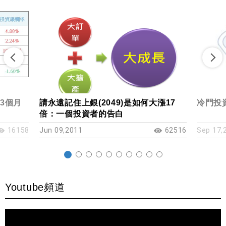
)3個月
請永遠記住上銀(2049)是如何大漲17
冷門投資
倍：一個投資者的告白
16158
Jun 09,2011
62516
Sep 17,
Youtube頻道