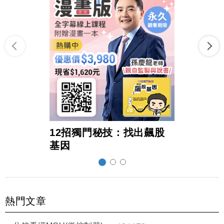
12招獨門秘技：找出飆股
超前
基因
熱門文章