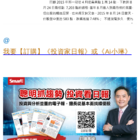
@
我要【訂購】《投資家日報
》或《
Ai
小琳
》