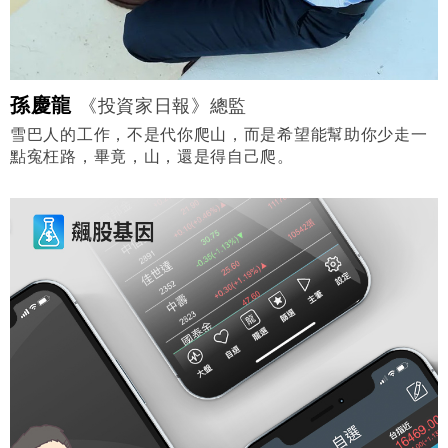
孫慶龍
《投資家日報》總監
雪巴人的工作，不是代你爬山，而是希望能幫助你少走一
點寃枉路，畢竟，山，還是得自己爬。