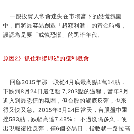
一般投資人常會迷失在市場當下的恐慌氛圍
中，而將最容易創造「超額利潤」的黃金時機，
誤認為是要「戒慎恐懼」的黑暗年代。
原因2》抓住稍縱即逝的獲利機會
回顧2015年那一段從4月底最高點1萬14點，
下跌到8月24日最低點 7,203點的過程，當年8月
進入到最恐慌的氛圍，但台股的觸底反彈，也來
得又快又急。2015年8月24日當天，台股盤中重
挫583點，跌幅高達7.48%； 不過沒隔多久，便
出現報復性反彈，僅6個交易日，指數就一路拉高