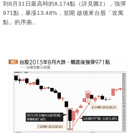
到8月31日最高時的8,174點（詳見圖2），強彈
971點，暴漲13.48%，並開 啟後來台股「攻萬
點」的序曲。