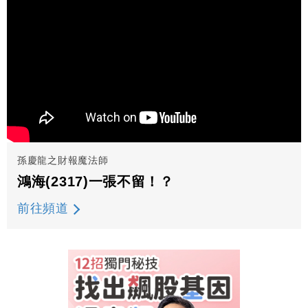
孫慶龍之財報魔法師
鴻海(2317)一張不留！？
前往頻道