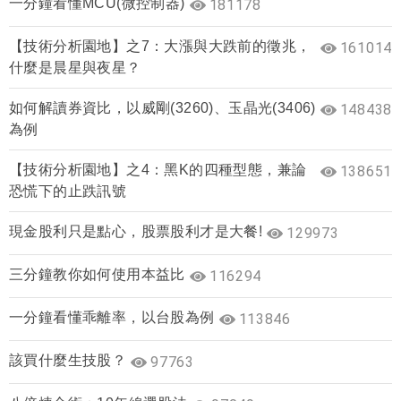
一分鐘看懂MCU(微控制器)
181178
【技術分析園地】之7：大漲與大跌前的徵兆，
161014
什麼是晨星與夜星？
如何解讀券資比，以威剛(3260)、玉晶光(3406)
148438
為例
【技術分析園地】之4：黑K的四種型態，兼論
138651
恐慌下的止跌訊號
現金股利只是點心，股票股利才是大餐!
129973
三分鐘教你如何使用本益比
116294
一分鐘看懂乖離率，以台股為例
113846
該買什麼生技股？
97763