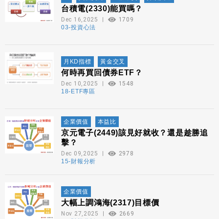
台積電(2330)能買嗎？
Dec 16,2025
1709
03-投資心法
月KD指標
黃金交叉
何時再買回債券ETF？
Dec 10,2025
1548
18-ETF專區
企業價值
本益比
京元電子(2449)該見好就收？還是趁勝追
擊？
Dec 09,2025
2978
15-財報分析
企業價值
大幅上調鴻海(2317)目標價
Nov 27,2025
2669