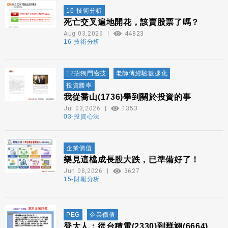
16-技術分析
死亡交叉遍地開花，該賣股票了嗎？
Aug 03,2026
44823
16-技術分析
12招獨門密技
老師傅經驗數據化
投資勝率
我從喬山(1736)學到關於投資的事
Jul 03,2026
1353
03-投資心法
企業價值
樂見這檔成長股大跌，已準備好了！
Jun 08,2026
3627
15-財報分析
PEG
企業價值
登大人：從台積電(2330)到群翊(6664)