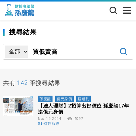
搜尋結果
142
共有
筆搜尋結果
孫慶龍
億元身價
鏡週刊
【達人理財】2招算出好價位 孫慶龍17年
滾億元身價
Nov 19,2024
4097
01-媒體報導