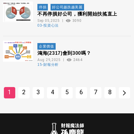
停損
好公司越跌越美麗
不再停損好公司，獲利開始扶搖直上
Sep 05,2025
3090
03-投資心法
企業價值
鴻海(2317)會到300嗎？
Aug 29,2025
2464
15-財報分析
1
2
3
4
5
6
7
8