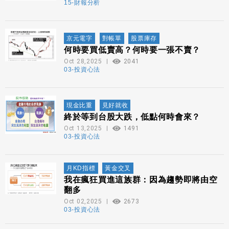
15-財報分析
京元電字
對帳單
股票庫存
何時要買低賣高？何時要一張不賣？
Oct 28,2025
2041
03-投資心法
現金比重
見好就收
終於等到台股大跌，低點何時會來？
Oct 13,2025
1491
03-投資心法
月KD指標
黃金交叉
我在瘋狂買進這族群：因為趨勢即將由空
翻多
Oct 02,2025
2673
03-投資心法