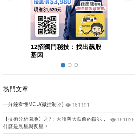
12招獨門秘技：找出飆股
超前
基因
熱門文章
一分鐘看懂MCU(微控制器)
181191
【技術分析園地】之7：大漲與大跌前的徵兆，
161026
什麼是晨星與夜星？