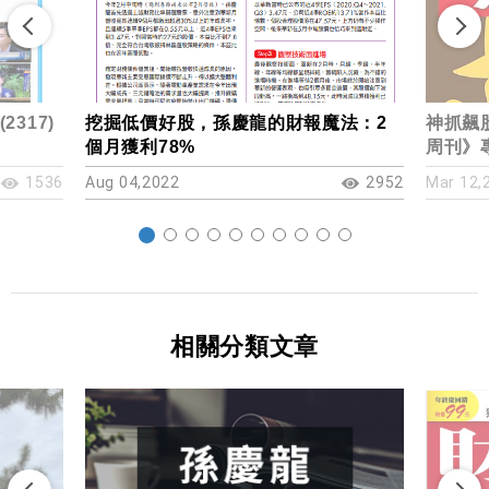
317)
挖掘低價好股，孫慶龍的財報魔法：2
神抓飆
個月獲利78%
周刊》
1536
Aug 04,2022
2952
Mar 12,
相關分類文章