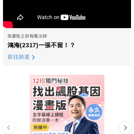
孫慶龍之財報魔法師
鴻海(2317)一張不留！？
前往頻道