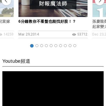
兒當嫁
6分鐘教你不看盤也能找好股！？
孫慶龍
起家變
14259
Mar 29,2014
53712
Dec 23,
Youtube頻道