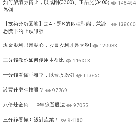
如何解讀券資比，以威剛(3260)、玉晶光(3406)
148454
為例
【技術分析園地】之4：黑K的四種型態，兼論
138660
恐慌下的止跌訊號
現金股利只是點心，股票股利才是大餐!
129983
三分鐘教你如何使用本益比
116303
一分鐘看懂乖離率，以台股為例
113855
該買什麼生技股？
97769
八倍煉金術：10年線選股法
97055
三分鐘看懂IC設計產業！
94180