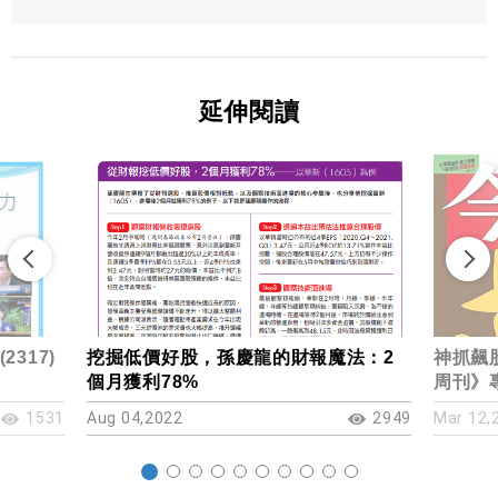
延伸閱讀
317)
挖掘低價好股，孫慶龍的財報魔法：2
神抓飆
個月獲利78%
周刊》
1531
Aug 04,2022
2949
Mar 12,