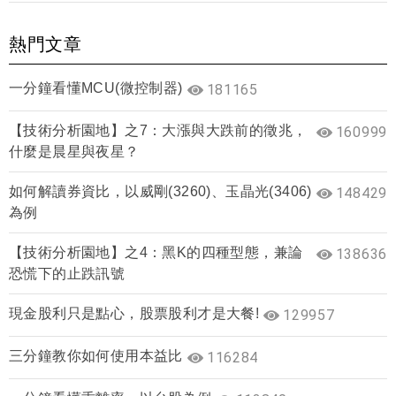
熱門文章
一分鐘看懂MCU(微控制器)
181165
【技術分析園地】之7：大漲與大跌前的徵兆，
160999
什麼是晨星與夜星？
如何解讀券資比，以威剛(3260)、玉晶光(3406)
148429
為例
【技術分析園地】之4：黑K的四種型態，兼論
138636
恐慌下的止跌訊號
現金股利只是點心，股票股利才是大餐!
129957
三分鐘教你如何使用本益比
116284