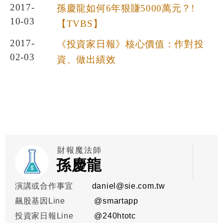
2017-
孫慶龍如何6年狠賺5000萬元？!
10-03
【TVBS】
2017-
《投資家日報》核心價值：作對投
02-03
資、做出績效
財報魔法師
孫慶龍
演講或合作事宜
daniel@sie.com.tw
飆股基因Line
@smartapp
投資家日報Line
@
240htotc