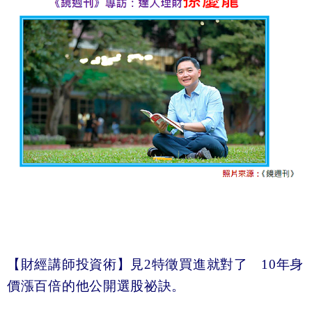
【財經講師投資術】見2
特徵買進就對了 10
年身
價漲百倍的他公開選股祕訣。