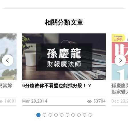
相關分類文章
兒當嫁
6分鐘教你不看盤也能找好股！？
孫慶龍
起家變
14081
Mar 29,2014
53704
Dec 23,