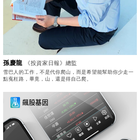
孫慶龍
《投資家日報》總監
雪巴人的工作，不是代你爬山，而是希望能幫助你少走一
點寃枉路，畢竟，山，還是得自己爬。