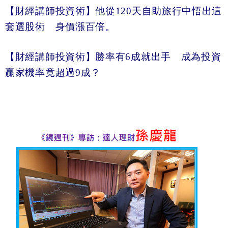
【財經講師投資術】他從120
天自助旅行中悟出這
套選股術 身價漲百倍。
【財經講師投資術】勝率有6
成就出手 成為投資
贏家機率竟超過9
成？