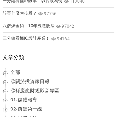
一分鐘看懂乖離率，以台股為例
113840
該買什麼生技股？
97756
八倍煉金術：10年線選股法
97042
三分鐘看懂IC設計產業！
94164
文章分類
全部
◎關於投資家日報
◎孫慶龍財經影音專區
01-媒體報導
02-前進第一線