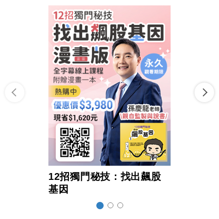
12招獨門秘技：找出飆股
超前
基因