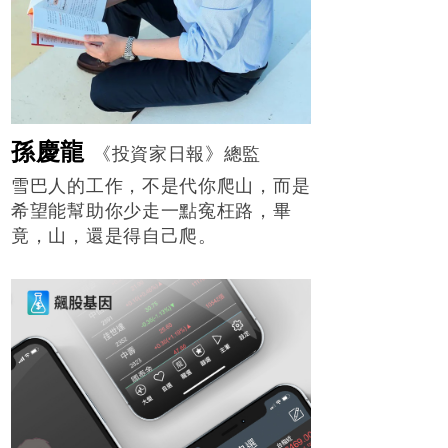
孫慶龍
《投資家日報》總監
雪巴人的工作，不是代你爬山，而是
希望能幫助你少走一點寃枉路，畢
竟，山，還是得自己爬。