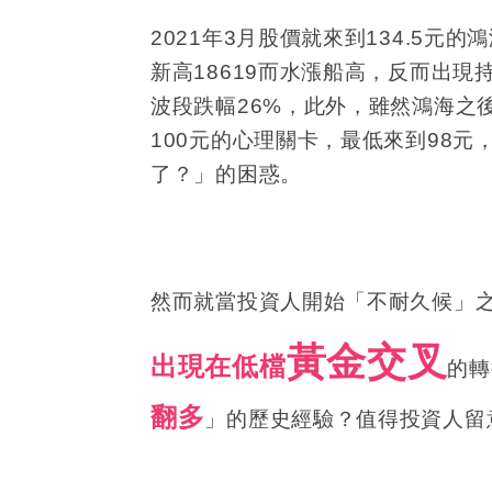
2021
年
3
月股價就來到
134.5
元的鴻
新高
18619
而水漲船高，反而出現
波段跌幅
26%
，此外，雖然鴻海之
100
元的心理關卡，最低來到
98
元
了？」的困惑。
然而就當投資人開始「不耐久候」
黃金交叉
出現在低檔
的轉
翻多
」的歷史經驗？值得投資人留