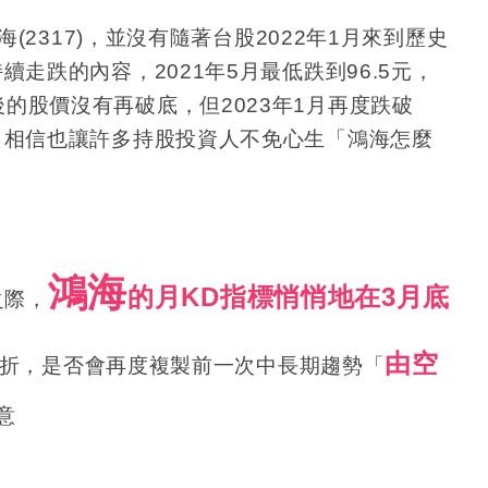
海
(2317)
，並沒有隨著台股
2022
年
1
月來到歷史
持續走跌的內容，
2021
年
5
月最低跌到
96.5
元，
後的股價沒有再破底，但
2023
年
1
月再度跌破
，相信也讓許多持股投資人不免心生「鴻海怎麼
鴻海
的月KD指標悄悄地在3月底
之際，
由空
折，是否會再度複製前一次中長期趨勢「
意