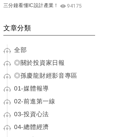
三分鐘看懂IC設計產業！
94175
文章分類
全部
◎關於投資家日報
◎孫慶龍財經影音專區
01-媒體報導
02-前進第一線
03-投資心法
04-總體經濟