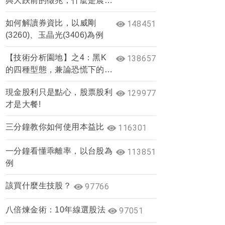
與大跌前的徵兆，什麼是晨星
與夜星？
如何解讀券資比，以威剛
148451
(3260)、玉晶光(3406)為例
【技術分析園地】之4：黑K
138657
的四種型態，兼論恐慌下的止
跌訊號
現金股利只是點心，股票股利
129977
才是大餐!
三分鐘教你如何使用本益比
116301
一分鐘看懂乖離率，以台股為
113851
例
該買什麼生技股？
97766
八倍煉金術：10年線選股法
97051