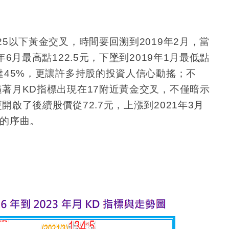
25
以下黃金交叉，時間要回溯到
2019
年
2
月，當
年
6
月最高點
122.5
元，下墜到
2019
年
1
月最低點
達
45%
，更讓許多持股的投資人信心動搖；不
隨著月
KD
指標出現在
17
附近黃金交叉，不僅暗示
更開啟了後續股價從
72.7
元，上漲到
2021
年
3
月
的序曲。