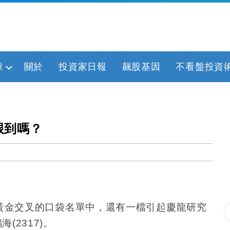
章
關於
投資家日報
飆股基因
不看盤投資
跟到嗎？
黃金交叉的口袋名單中，還有一檔引起慶龍研究
鴻海
(2317)
。