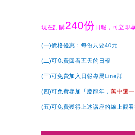
240
份
現在訂購
日報，可立即
(
一
)
價格優惠：每份只要
40
元
(
二
)
可免費回看五天的日報
(
三
)
可免費加入日報專屬
Line
群
(
四
)
可免費參加「慶龍年，
萬中選一
(
五
)
可免費獲得上述講座的線上觀看