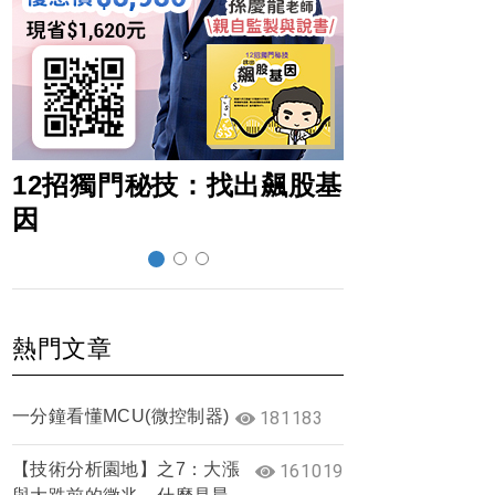
12招獨門秘技：找出飆股基
超前部署賺
因
熱門文章
一分鐘看懂MCU(微控制器)
181183
【技術分析園地】之7：大漲
161019