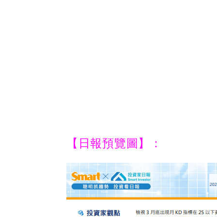
【日報預覽圖】：