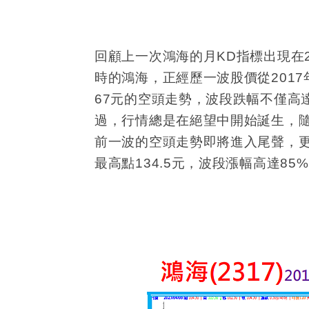
回顧上一次鴻海的月
KD
指標出現在
時的鴻海，正經歷一波股價從
2017
67
元的空頭走勢，波段跌幅不僅高
過，行情總是在絕望中開始誕生，
前一波的空頭走勢即將進入尾聲，
最高點
134.5
元，波段漲幅高達
85%