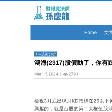
Home
文
16-技術分析
鴻海(2317)股價動了，你有
Mar 15,2024
2791
檢視
3
月底出現月
KD
指標在
25
以下
興趣的，就是台股的第二大權值股