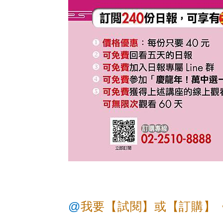
@
我要【試閱】或【訂購】