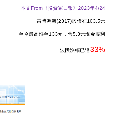
本文
From
《投資家日報》
2023
年
4/24
當時鴻海
(2317)
股價在
103.5
元
至今最高漲至
133
元，含5.3元現金股利
33%
波段漲幅已達