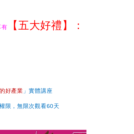
【五大好禮】：
享有
的好產業
」實體講座
權限，無限次觀看
60
天