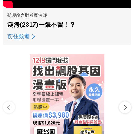
孫慶龍之財報魔法師
鴻海(2317)一張不留！？
前往頻道