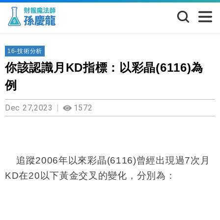
16-技術分析
你該認識月KD指標：以彩晶(6116)為
例
Dec 27,2023
1572
追蹤
2006
年以來彩晶
(6116)
曾經出現過
7
次月
KD
在
20
以下黃金交叉的變化，分別為：