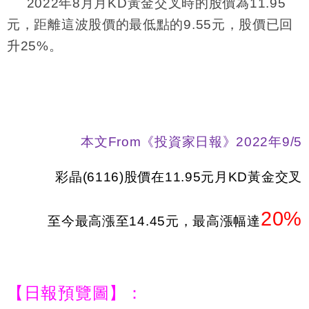
2022
年
8
月月
KD
黃金交叉時的股價為
11.95
元，距離這波股價的最低點的
9.55
元，股價已回
升
25%
。
本文
From
《投資家日報》
2022
年9
/5
彩晶
(6116)
股價在
11.95
元月
KD
黃金交叉
20%
至今最高漲至
14.45
元，最高漲幅達
【日報預覽圖】：