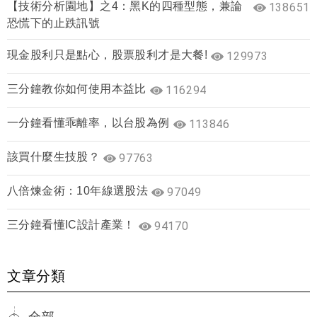
【技術分析園地】之4：黑K的四種型態，兼論
138651
恐慌下的止跌訊號
現金股利只是點心，股票股利才是大餐!
129973
三分鐘教你如何使用本益比
116294
一分鐘看懂乖離率，以台股為例
113846
該買什麼生技股？
97763
八倍煉金術：10年線選股法
97049
三分鐘看懂IC設計產業！
94170
文章分類
全部