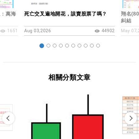
叉：萬海
死亡交叉遍地開花，該賣股票了嗎？
翔名(8
糾結
1651
Aug 03,2026
44902
May 07,
相關分類文章