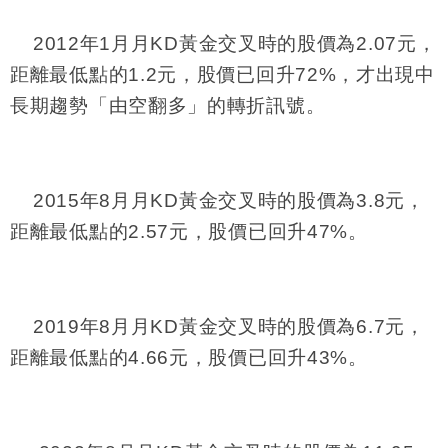
2012
年
1
月月
KD
黃金交叉時的股價為
2.07
元，
距離最低點的
1.2
元，股價已回升
72%
，才出現中
長期趨勢「由空翻多」的轉折訊號。
2015
年
8
月月
KD
黃金交叉時的股價為
3.8
元，
距離最低點的
2.57
元，股價已回升
47%
。
2019
年
8
月月
KD
黃金交叉時的股價為
6.7
元，
距離最低點的
4.66
元，股價已回升
43%
。