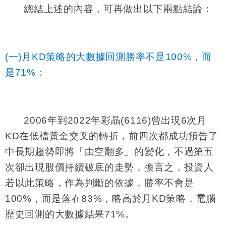
總結上述的內容，可再做出以下兩點結論：
(一)月
KD
策略的大數據回測勝率不是
100%
，而
是
71%
：
2006
年到
2022
年彩晶
(6116)
曾出現
6
次月
KD
在低檔黃金交叉的轉折，前四次都成功預告了
中長期趨勢即將「由空翻多」的變化，不過第五
次卻出現股價持續破底的走勢，換言之，投資人
若以此策略，作為判斷的依據，勝率不會是
100%
，而是落在
83%
，略高於月
KD
策略，電腦
歷史回測的大數據結果
71%
。