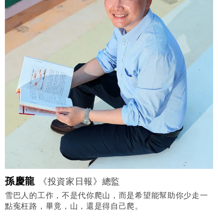
孫慶龍
《投資家日報》總監
雪巴人的工作，不是代你爬山，而是希望能幫助你少走一
點寃枉路，畢竟，山，還是得自己爬。