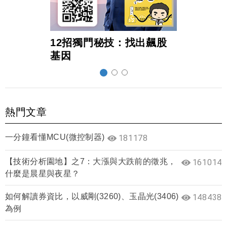
12招獨門秘技：找出飆股
超前
基因
熱門文章
一分鐘看懂MCU(微控制器)
181178
【技術分析園地】之7：大漲與大跌前的徵兆，
161014
什麼是晨星與夜星？
如何解讀券資比，以威剛(3260)、玉晶光(3406)
148438
為例