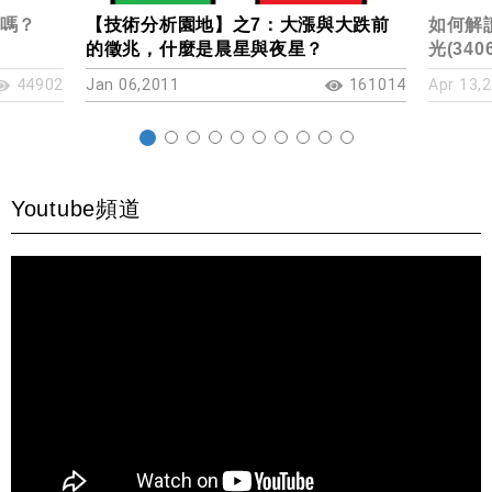
嗎？
【技術分析園地】之7：大漲與大跌前
如何解讀
的徵兆，什麼是晨星與夜星？
光(340
44902
Jan 06,2011
161014
Apr 13,
Youtube頻道