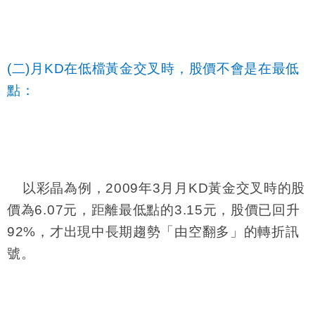
(二)月
KD
在低檔黃金交叉時，股價不會是在最低
點：
以彩晶為例，
2009
年
3
月月
KD
黃金交叉時的股
價為
6.07
元，距離最低點的
3.15
元，股價已回升
92%
，才出現中長期趨勢「由空翻多」的轉折訊
號。