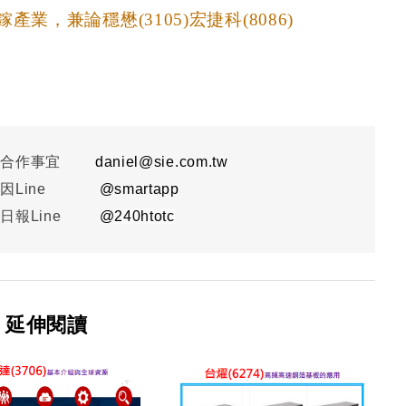
業，兼論穩懋(3105)宏捷科(8086)
或合作事宜
daniel@sie.com.tw
因Line
@smartapp
日報Line
@
240htotc
延伸閱讀