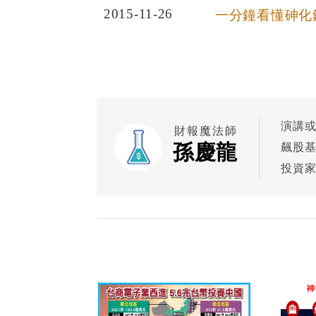
2015-11-26
一分鐘看懂砷化鎵產
演講
財報魔法師
孫慶龍
飆股基
投資家