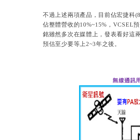
不過上述兩項產品，目前佔宏捷科(80
佔整體營收的10%~15%，VCSEL
銘雖然多次在媒體上，發表看好這
預估至少要等上2~3年之後。