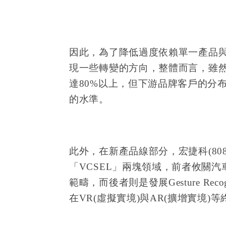
因此，為了降低過度依賴單一產品與單
現一些轉變的方向，整體而言，雖然
達80%以上，但下游品牌客戶的分布，
的水準。
此外，在新產品線部分，宏捷科(80
「VCSEL」兩塊領域，前者攸關
範疇，而後者則是發展Gesture Re
在VR(虛擬實境)與AR(擴增實境)