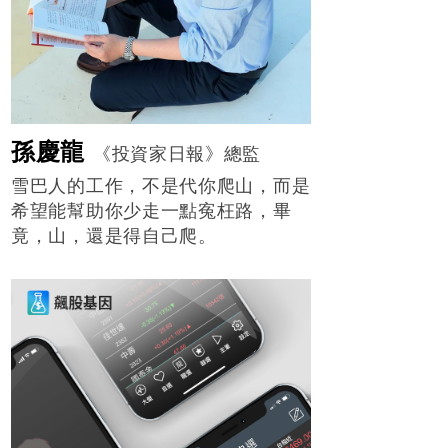
孫慶龍
《投資家日報》總監
雪巴人的工作，不是代你爬山，而是
希望能幫助你少走一點寃枉路，畢
竟，山，還是得自己爬。