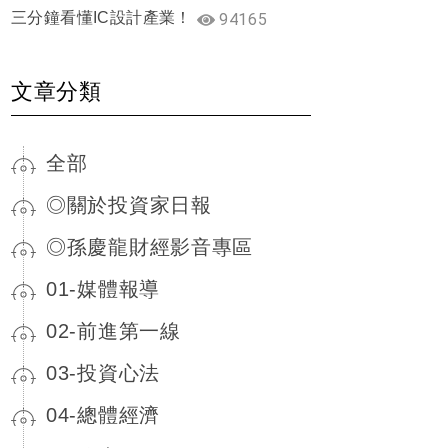
三分鐘看懂IC設計產業！
94165
文章分類
全部
◎關於投資家日報
◎孫慶龍財經影音專區
01-媒體報導
02-前進第一線
03-投資心法
04-總體經濟