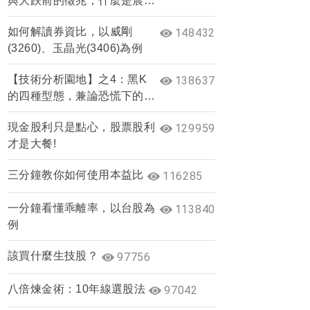
與大跌前的徵兆，什麼是晨星
與夜星？
如何解讀券資比，以威剛
148432
(3260)、玉晶光(3406)為例
【技術分析園地】之4：黑K
138637
的四種型態，兼論恐慌下的止
跌訊號
現金股利只是點心，股票股利
129959
才是大餐!
三分鐘教你如何使用本益比
116285
一分鐘看懂乖離率，以台股為
113840
例
該買什麼生技股？
97756
八倍煉金術：10年線選股法
97042