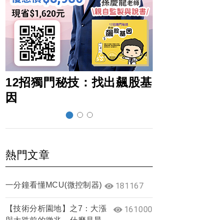
12招獨門秘技：找出飆股基
超前部署賺
因
熱門文章
一分鐘看懂MCU(微控制器)
181167
【技術分析園地】之7：大漲
161000