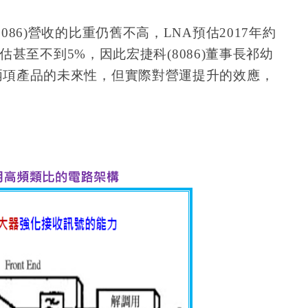
86)營收的比重仍舊不高，LNA預估2017年約
預估甚至不到5%，因此宏捷科(8086)董事長祁幼
兩項產品的未來性，但實際對營運提升的效應，