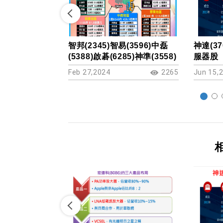
智邦(2345)智易(3596)中磊
神達(3
(5388)啟碁(6285)神準(3558)
服器股
Feb 27,2024
2265
Jun 15,