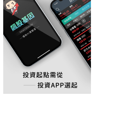
3分鐘看懂神達(3706)投資價
神達(3706)獲利暴衝的關
值!
遠端經濟受惠
Feb 24,2023
1834
Dec 16,2021
1