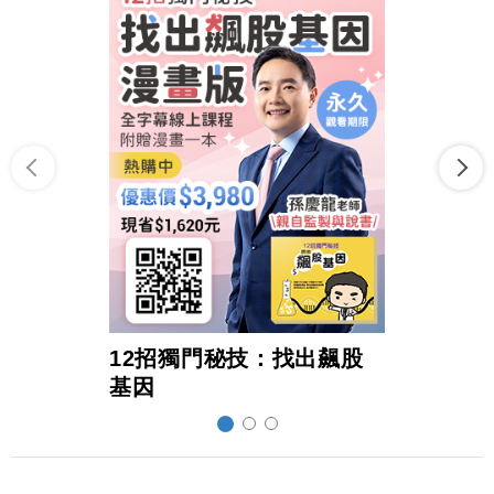
12招獨門秘技：找出飆股
超前
基因