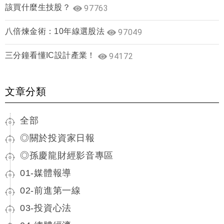
該買什麼生技股？
97763
八倍煉金術：10年線選股法
97049
三分鐘看懂IC設計產業！
94172
文章分類
全部
◎關於投資家日報
◎孫慶龍財經影音專區
01-媒體報導
02-前進第一線
03-投資心法