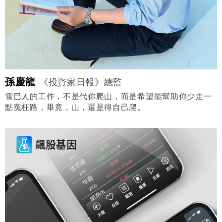
孫慶龍
《投資家日報》總監
雪巴人的工作，不是代你爬山，而是希望能幫助你少走一
點寃枉路，畢竟，山，還是得自己爬。