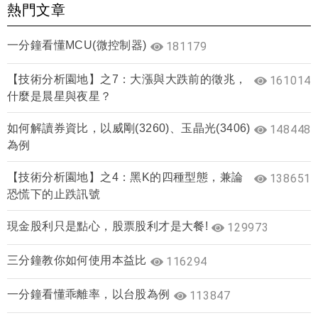
熱門文章
一分鐘看懂MCU(微控制器)
181179
【技術分析園地】之7：大漲與大跌前的徵兆，
161014
什麼是晨星與夜星？
如何解讀券資比，以威剛(3260)、玉晶光(3406)
148448
為例
【技術分析園地】之4：黑K的四種型態，兼論
138651
恐慌下的止跌訊號
現金股利只是點心，股票股利才是大餐!
129973
三分鐘教你如何使用本益比
116294
一分鐘看懂乖離率，以台股為例
113847