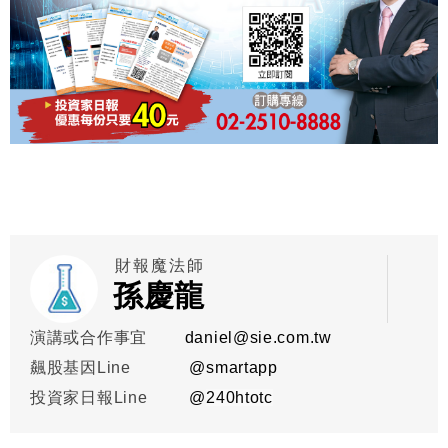
財報魔法師
孫慶龍
演講或合作事宜
daniel@sie.com.tw
飆股基因Line
@smartapp
投資家日報Line
@
240htotc