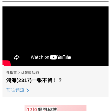
孫慶龍之財報魔法師
鴻海(2317)一張不留！？
前往頻道