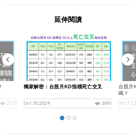
延伸閱讀
？
獨家解密：台股月KD指標死亡交叉
台股月
嗎？
2171
Oct 30,2024
2861
Oct 17,