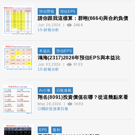
預估營收
預估EPS
請你跟我這樣算：群翊(6664)與合約負債
Jun 26,2026
2464
15-財報分析
本益比
預估EPS
鴻海(2317)2026年預估EPS與本益比
Jun 03,2026
9133
15-財報分析
Ai小琳
日報連載
翔名(8091)投資價值在哪？從這幾點來看
May 28,2026
1693
◎關於投資家日報
EPS
股利