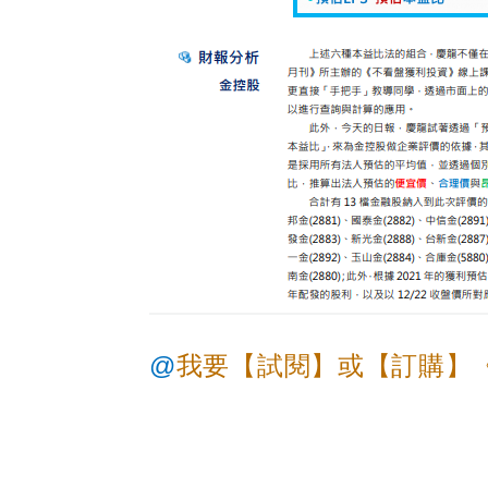
@
我要【試閱】或【訂購】