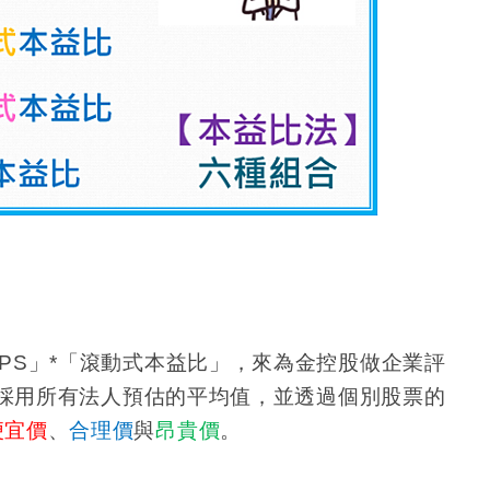
PS
」
*
「滾動式本益比」，來為金控股做企業評
採用所有法人預估的平均值，並透過個別股票的
便宜價
、
合理價
與
昂貴價
。