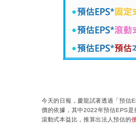
今天的日報，慶龍試著透過「預估
E
價的依據，其中
2022
年預估
EPS
是
滾動式本益比，推算出法人預估的