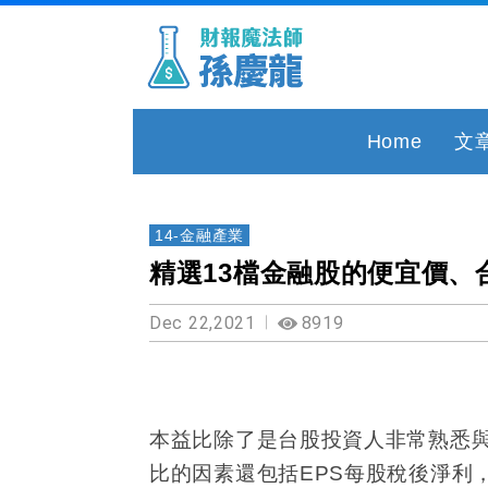
Home
文
14-金融產業
精選13檔金融股的便宜價、
Dec 22,2021
8919
本益比除了是台股投資人非常熟悉
比的因素還包括
EPS
每股稅後淨利