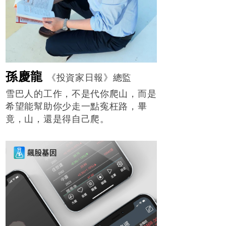
孫慶龍
《投資家日報》總監
雪巴人的工作，不是代你爬山，而是
希望能幫助你少走一點寃枉路，畢
竟，山，還是得自己爬。