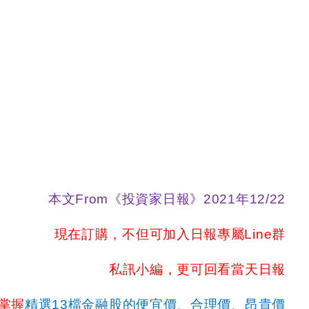
本文
From
《投資家日報》
2021
年
12/22
現在訂購，不但可加入日報專屬
Line
群
私訊小編，更可回看當天日報
掌握
精選
13
檔金融股的便宜價、合理價、昂貴價