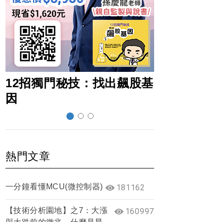
12招獨門秘技：找出飆股基
超前部署賺
因
熱門文章
一分鐘看懂MCU(微控制器)
181162
【技術分析園地】之7：大漲
160997