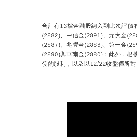
合計有
13
檔金融股納入到此次評價
(2882)
、中信金
(2891)
、元大金
(28
(2887)
、兆豐金
(2886)
、第一金
(28
(2890)
與華南金
(2880)
；此外，根
發的股利，以及以
12/22
收盤價所對