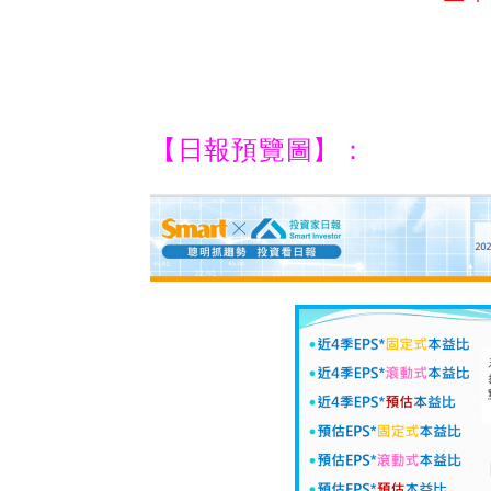
【日報預覽圖】：