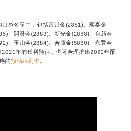
的口袋名單中，包括富邦金
(2881)
、國泰金
85)
、開發金
(2883)
、新光金
(2888)
、台新金
92)
、玉山金
(2884)
、合庫金
(5880)
、永豐金
據
2021
年的獲利預估，也可合理推出
2022
年配
應的
預估殖利率
。