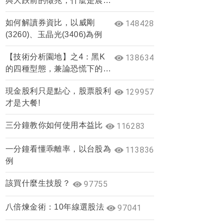
與大跌前的徵兆，什麼是晨星
與夜星？
如何解讀券資比，以威剛
148428
(3260)、玉晶光(3406)為例
【技術分析園地】之4：黑K
138634
的四種型態，兼論恐慌下的止
跌訊號
現金股利只是點心，股票股利
129957
才是大餐!
三分鐘教你如何使用本益比
116283
一分鐘看懂乖離率，以台股為
113836
例
該買什麼生技股？
97755
八倍煉金術：10年線選股法
97041