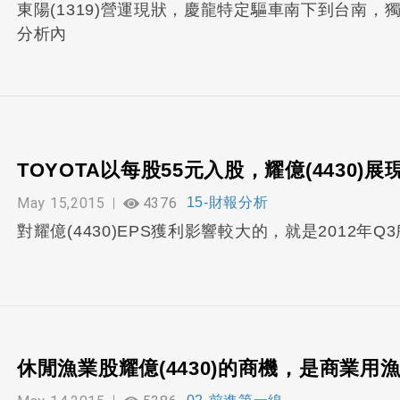
東陽(1319)營運現狀，慶龍特定驅車南下到台南
分析內
TOYOTA以每股55元入股，耀億(4430)
May 15,2015
4376
15-財報分析
對耀億(4430)EPS獲利影響較大的，就是2012
休閒漁業股耀億(4430)的商機，是商業用漁業