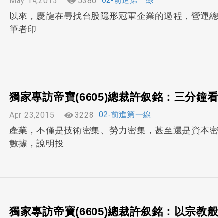
May 14,2015
5386
02-前進第一線
以來，慶龍在尋找台股隱形冠軍企業的過程，營運總部
筆者印
獨家專訪帝寶(6605)總裁許叙銘：三分
Apr 23,2015
3228
02-前進第一線
產業，不僅是技術密集、勞力密集，甚至還是資本
數據，說明投
獨家專訪帝寶(6605)總裁許叙銘：以宗