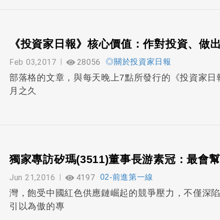
《投資家日報》核心價值：作對投資、做
Feb 03,2017
28056
◎關於投資家日報
部落格的文章，與每天晚上7點所發行的《投資家日報
月之久
獨家專訪矽瑪(3511)董事長游素冠：最會
Jun 21,2016
4197
02-前進第一線
灣，飽受中國紅色供應鏈崛起的競爭壓力，不僅深
引以為傲的專