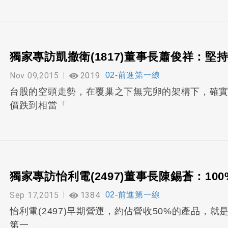
獨家專訪凱撒衛(1817)董事長蕭俊祥：堅
Nov 09,2015
2019
02-前進第一線
台股的空頭走勢，在覆巢之下無完卵的架構下，確
價跌到相當「
獨家專訪怡利電(2497)董事長陳錫蒼：10
Sep 17,2015
1384
02-前進第一線
怡利電(2497)早期營運，約佔營收50%的產品，
第一