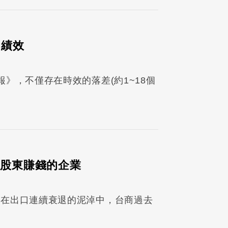
出績效
》，不僅存在時效的落差(約1~18個
幫股東賺錢的企業
陷在出口連續衰退的泥淖中，台商過去