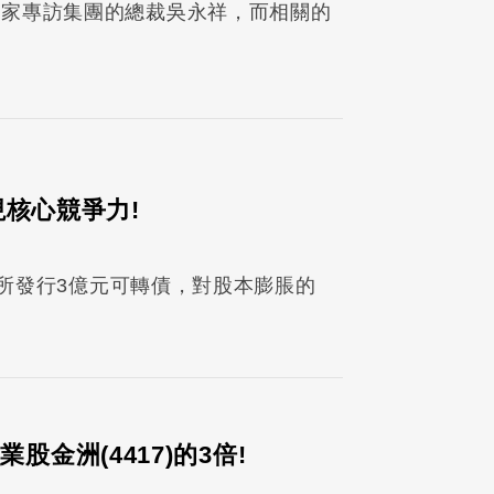
，獨家專訪集團的總裁吳永祥，而相關的
展現核心競爭力!
年Q3所發行3億元可轉債，對股本膨脹的
股金洲(4417)的3倍!