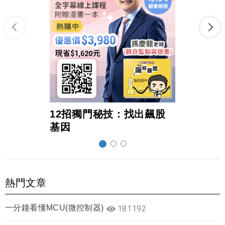
12招獨門秘技：找出飆股
超前
基因
熱門文章
一分鐘看懂MCU(微控制器)
181192