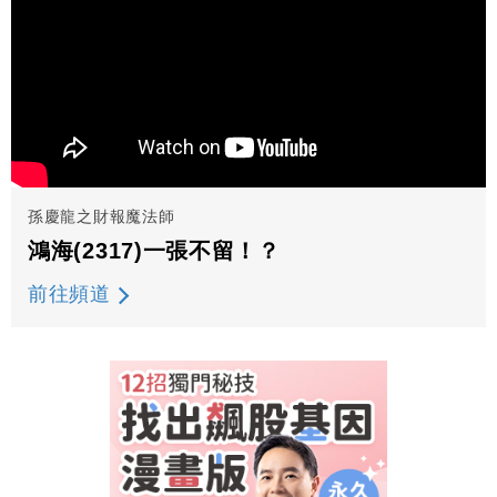
孫慶龍之財報魔法師
鴻海(2317)一張不留！？
前往頻道