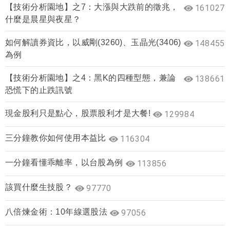
【技術分析園地】之7：大漲與大跌前的徵兆，
161027
什麼是晨星與夜星？
如何解讀券資比，以威剛(3260)、玉晶光(3406)
148455
為例
【技術分析園地】之4：黑K的四種型態，兼論
138661
恐慌下的止跌訊號
現金股利只是點心，股票股利才是大餐!
129984
三分鐘教你如何使用本益比
116304
一分鐘看懂乖離率，以台股為例
113856
該買什麼生技股？
97770
八倍煉金術：10年線選股法
97056