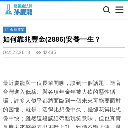
14-金融產業
如何靠兆豐金(2886)安養一生？
Oct 22,2018
42485
最近慶龍與一位長輩閒聊，談到一個話題，隨著
台灣進入低薪、與各項年金年被大砍的惡性循
環，許多人似乎都將面臨到一個未來可能要面對
的困惱，就是：活得比想像中久，錢卻花得比想
像中快；雖然這段談話帶點玩笑意味，但也真實
反應未來醫療支出不斷上升、物價不斷上漲、退