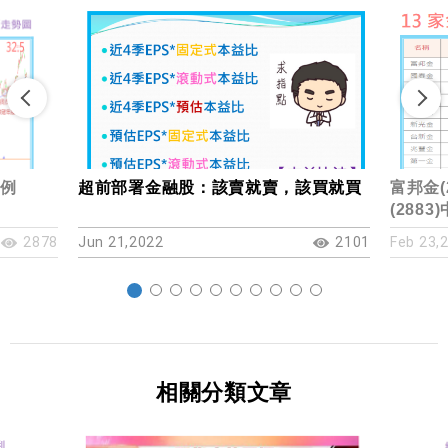
為例
超前部署金融股：該賣就賣，該買就買
富邦金(
(288
2878
Jun 21,2022
2101
Feb 23,
相關分類文章