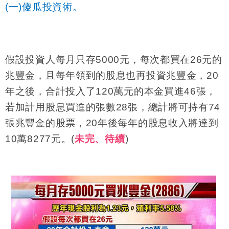
(一)傻瓜投資術。
假設投資人每月只存
5000
元，每次都買在
26
元的
兆豐金，且每年領到的股息也再投資兆豐金，
20
年之後，合計投入了
120
萬元的本金買進
46
張，
若加計用股息買進的張數
28
張，總計將可持有
74
張兆豐金的股票，
20
年後每年的股息收入將達到
10
萬
8277
元。
(
未完、待續
)