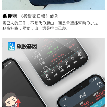
孫慶龍
《投資家日報》總監
雪巴人的工作，不是代你爬山，而是希望能幫助你少走一
點寃枉路，畢竟，山，還是得自己爬。