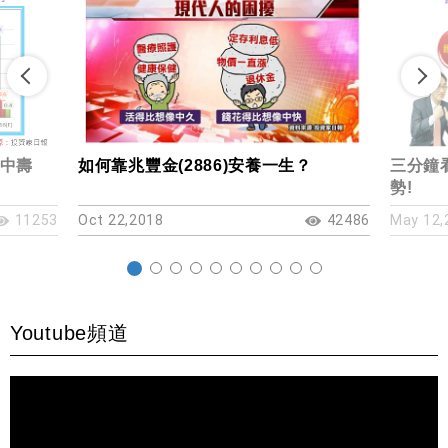
中壽
如何靠兆豐金(2886)安養一生？
三分鐘看
勢!
11253
Oct 22,2018
42486
May 12,
Youtube頻道