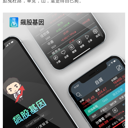
點寃枉路，畢竟，山，還是得自己爬。