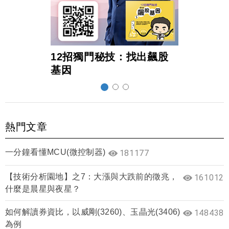
12招獨門秘技：找出飆股
超前
基因
熱門文章
一分鐘看懂MCU(微控制器)
181177
【技術分析園地】之7：大漲與大跌前的徵兆，
161012
什麼是晨星與夜星？
如何解讀券資比，以威剛(3260)、玉晶光(3406)
148438
為例