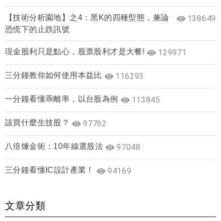
【技術分析園地】之4：黑K的四種型態，兼論
138649
恐慌下的止跌訊號
現金股利只是點心，股票股利才是大餐!
129971
三分鐘教你如何使用本益比
116293
一分鐘看懂乖離率，以台股為例
113845
該買什麼生技股？
97762
八倍煉金術：10年線選股法
97048
三分鐘看懂IC設計產業！
94169
文章分類