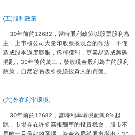
(五)股利政策
30
年前的
12682
，當時股利政策以股票股利為
主，上市櫃公司大量印股票換現金的作法，不僅
造成股本過度膨脹，稀釋獲利，更容易造成籌碼
混亂，
30
年後的萬二，發放現金股利為主的股利
政策，自然容易吸引長線投資人的買盤。
(六)外在利率環境。
30
年前的
12682
，當時利率環境動輒
8%
起
跳，市場存在許多高報酬率的投資機會，股市不
是唯一且最好的選擇，資金容易從股市撤出；
30