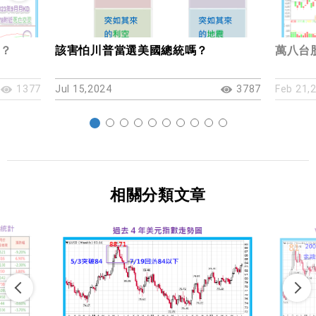
？
該害怕川普當選美國總統嗎？
萬八台
1377
Jul 15,2024
3787
Feb 21,
相關分類文章