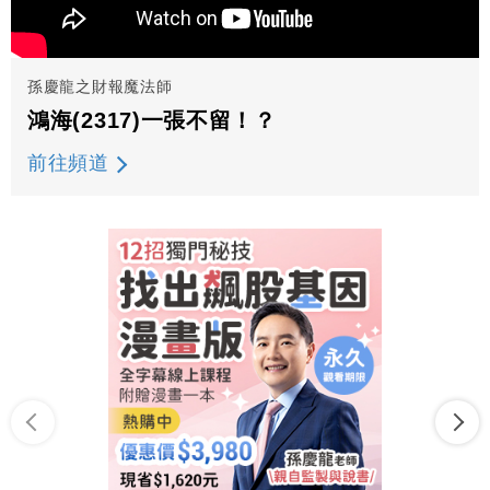
孫慶龍之財報魔法師
鴻海(2317)一張不留！？
前往頻道