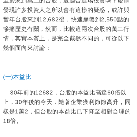
至於來到萬二的台股，還適合進場投資嗎？慶龍
發現許多投資人之所以會有這樣的疑惑，或許與
當年台股來到
12,682
後，快速崩盤到
2,550
點的
慘痛歷史有關，然而，比較這兩次台股的萬二行
情，其實本質上，是完全截然不同的，可從以下
幾個面向來討論：
(一)本益比
30
年前的
12682
，台股的本益比高達
60
倍以
上，
30
年後的今天，隨著企業獲利節節高升，同
樣是
1
萬
2
，但台股的本益比已下降至相對合理的
18
倍。