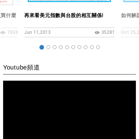
該買什麼
再來看美元指數與台股的相互關係!
如何解
7063
Jun 11,2013
35281
Oct 25,
Youtube頻道