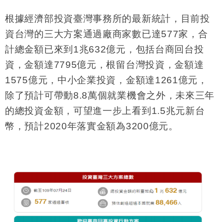
根據經濟部投資臺灣事務所的最新統計，目前投
資台灣的三大方案通過廠商家數已達
577
家，合
計總金額已來到
1
兆
632
億元，包括台商回台投
資，金額達
7795
億元，根留台灣投資，金額達
1575
億元，中小企業投資，金額達
1261
億元，
除了預計可帶動
8.8
萬個就業機會之外，未來三年
的總投資金額，可望進一步上看到
1.5
兆元新台
幣，預計
2020
年落實金額為
3200
億元。