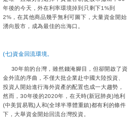
年後的今天，外在利率環境掉到只剩下
1%
到
2%
，在其他商品幾乎無利可圖下，大量資金開始
湧向股市，成為最佳的出海口。
(七)資金回流環境。
30
年前的台灣，雖然錢淹腳目，但卻開啟了資
金外流的序曲，不僅大批企業赴中國大陸投資、
投資人開始進行海外資產的配置也成一大趨勢，
然而，
30
年後的
2020
年，在天時
(
新冠肺炎
)
地利
(
中美貿易戰
)
人和
(
全球半導體重鎮
)
都有利的條件
下，大舉資金開始回流台灣投資。