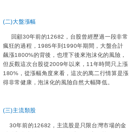
(二)大盤漲幅
回顧
30
年前的
12682
，台股曾經歷過一段非常
瘋狂的過程，
1985
年到
1990
年期間，大盤合計
飆漲
1800%
的背後，也埋下後來泡沫化的風險，
但反觀這次台股從
2009
年以來，
11
年時間只上漲
180%
，從漲幅角度來看，這次的萬二行情算是漲
得非常健康，泡沫化的風險自然大幅降低。
(三)主流類股
30
年前的
12682
，主流股是只限台灣市場的金