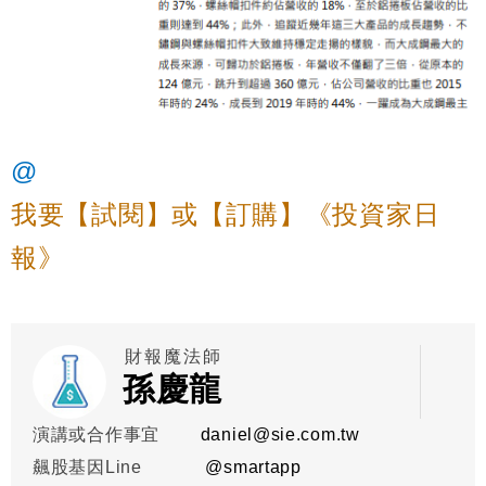
@
我要【試閱】或【訂購】《投資家日
報》
財報魔法師
孫慶龍
演講或合作事宜
daniel@sie.com.tw
飆股基因Line
@smartapp