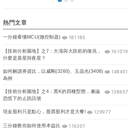
熱門文章
一分鐘看懂MCU(微控制器)
181185
【技術分析園地】之7：大漲與大跌前的徵兆，
161019
什麼是晨星與夜星？
如何解讀券資比，以威剛(3260)、玉晶光(3406)
148451
為例
【技術分析園地】之4：黑K的四種型態，兼論
138657
恐慌下的止跌訊號
現金股利只是點心，股票股利才是大餐!
129977
三分鐘教你如何使用本益比
116301