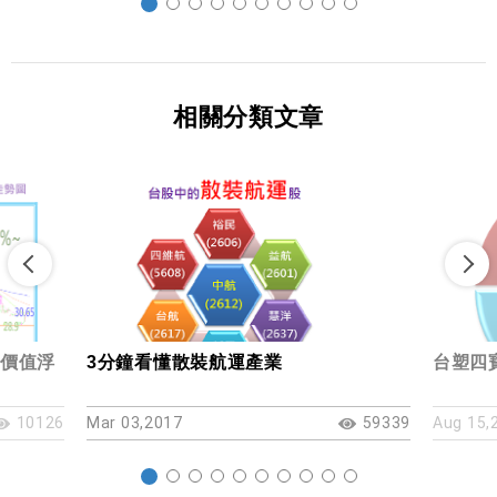
相關分類文章
資價值浮
3分鐘看懂散裝航運產業
台塑四
10126
Mar 03,2017
59339
Aug 15,