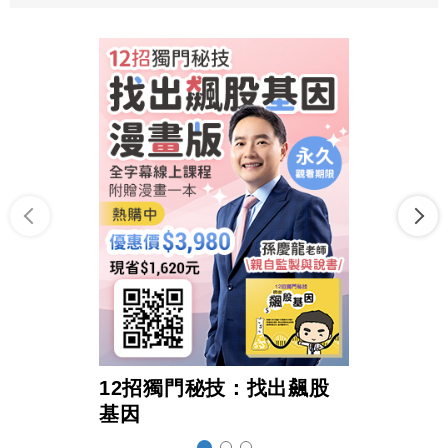
12招獨門秘技：找出飆股
超前
基因