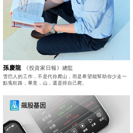
孫慶龍
《投資家日報》總監
雪巴人的工作，不是代你爬山，而是希望能幫助你少走一
點寃枉路，畢竟，山，還是得自己爬。