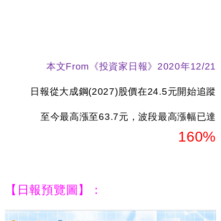
本文
From
《投資家日報》
2020
年
12/21
日報從大成鋼
(2027)
股價在
24.5
元開始追蹤
至今最高漲至
63.7
元，波段最高漲幅已達
160%
【日報預覽圖】：