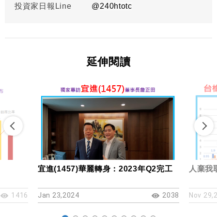
投資家日報Line
@
240htotc
延伸閱讀
宜進(1457)華麗轉身：2023年Q2完工
人棄我取
1416
Jan 23,2024
2038
Nov 29,