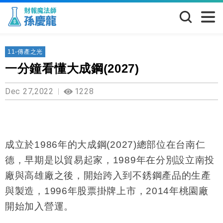
11-傳產之光
一分鐘看懂大成鋼(2027)
Dec 27,2022
1228
成立於
1986
年的大成鋼
(2027)
總部位在台南仁
德，早期是以貿易起家，
1989
年在分別設立南投
廠與高雄廠之後，開始跨入到不銹鋼產品的生產
與製造，
1996
年股票掛牌上市，
2014
年桃園廠
開始加入營運。