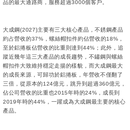
品的最大通路商，服務超過
3000
個客戶。
大成鋼
(2027)
主要有三大核心產品，不銹鋼產品
約占營收的
37%
，螺絲帽扣件約佔營收的
18%
，
至於鋁捲板佔營收的比重則達到
44%
；此外，追
蹤近幾年這三大產品的成長趨勢，不鏽鋼與螺絲
帽扣件大致維持穩定走揚的樣貌，而大成鋼最大
的成長來源，可歸功於鋁捲板，年營收不僅翻了
三倍，從原本的
124
億元，跳升到超過
360
億元，
佔公司營收的比重也
2015
年時的
24%
，成長到
2019
年時的
44%
，一躍成為大成鋼最主要的核心
產品。