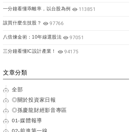
一分鐘看懂乖離率，以台股為例
113851
該買什麼生技股？
97766
八倍煉金術：10年線選股法
97051
三分鐘看懂IC設計產業！
94175
文章分類
全部
◎關於投資家日報
◎孫慶龍財經影音專區
01-媒體報導
02-前進第一線