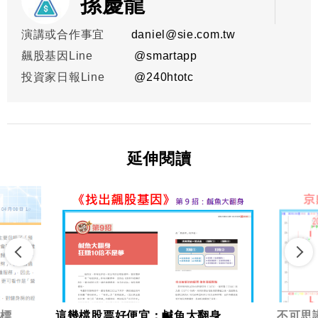
孫慶龍
演講或合作事宜
daniel@sie.com.tw
飆股基因Line
@smartapp
投資家日報Line
@
240htotc
延伸閱讀
標
這幾檔股票好便宜：鹹魚大翻身
不可思議