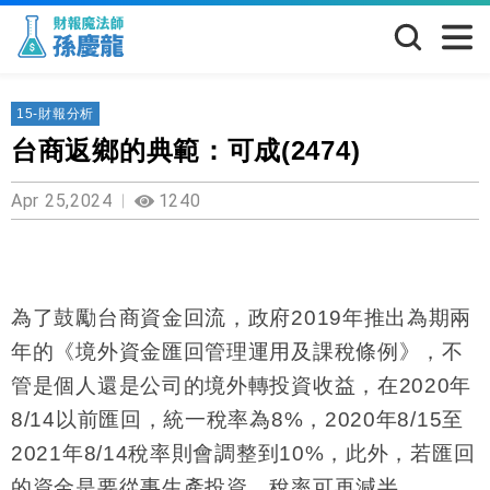
15-財報分析
台商返鄉的典範：可成(2474)
Apr 25,2024
1240
為了鼓勵台商資金回流，政府
2019
年推出為期兩
年的《境外資金匯回管理運用及課稅條例》，不
管是個人還是公司的境外轉投資收益，在
2020
年
8/14
以前匯回，統一稅率為
8%
，
2020
年
8/15
至
2021
年
8/14
稅率則會調整到
10%
，此外，若匯回
的資金是要從事生產投資，稅率可再減半。