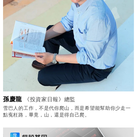
孫慶龍
《投資家日報》總監
雪巴人的工作，不是代你爬山，而是希望能幫助你少走一
點寃枉路，畢竟，山，還是得自己爬。