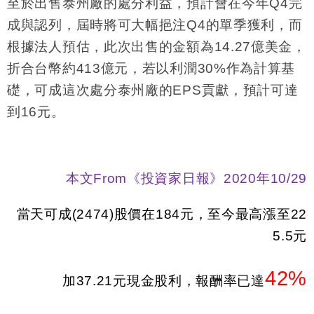
至於出售泰州廠的處分利益，預計會在今年
Q4
完
成與認列，屆時將可大幅挹注
Q4
的單季獲利，而
根據法人預估，此次出售的金額為
14.27
億美金，
折合台幣約
413
億元，若以利潤
30%
作為計算基
礎，可成這次處分泰州廠的
EPS
貢獻，預計可達
到
16
元。
本文
From
《投資家日報》
2020
年
10/29
當天可成
(2474)
股價在
184
元，至今最高漲至
22
5.5
元
42%
加
37.21
元現金股利，報酬率已達