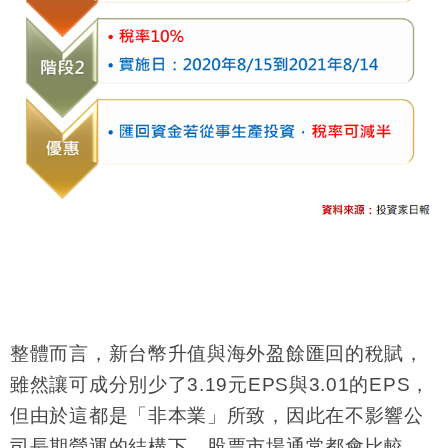
整體而言，新台幣升值與海外盈餘匯回的稅賦，
雖然讓可成分別少了
3.19
元
EPS
與
3.01
的
EPS
，
但由於這都是「非本業」所致，因此在不影響公
司長期營運的結構下，股票市場通常都會比較