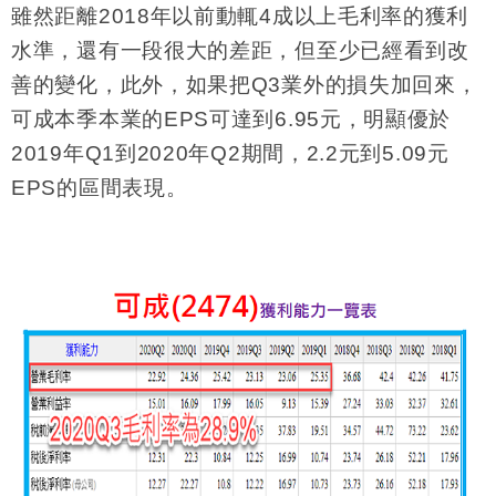
雖然距離
2018
年以前動輒
4
成以上毛利率的獲利
水準，還有一段很大的差距，但至少已經看到改
善的變化，此外，如果把
Q3
業外的損失加回來，
可成本季本業的
EPS
可達到
6.95
元，明顯優於
2019
年
Q1
到
2020
年
Q2
期間，
2.2
元到
5.09
元
EPS
的區間表現。