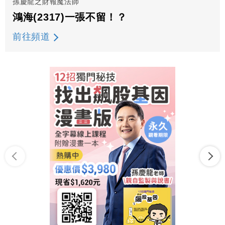
孫慶龍之財報魔法師
鴻海(2317)一張不留！？
前往頻道