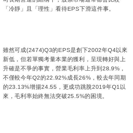
「冷靜」且「理性」看待
EPS
下滑這件事。
雖然可成
(2474)Q3
的
EPS
是創下
2002
年
Q4
以來
新低，但若單獨考量本業的獲利，呈現轉好與上
升確是不爭的事實，營業毛利率上升到
28.9%
，
不僅較今年
Q2
的
22.92%
成長
26%
，較去年同期
的
23.13%
增揚
24.55
，更成功跳脫
2019
年
Q1
以
來，毛利率始終無法突破
25.5%
的困境。