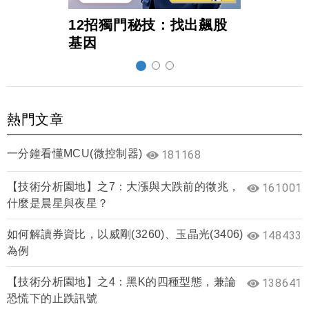
12招獨門秘技：找出飆股
超前
基因
熱門文章
一分鐘看懂MCU(微控制器)
181168
【技術分析園地】之7：大漲與大跌前的徵兆，
161001
什麼是晨星與夜星？
如何解讀券資比，以威剛(3260)、玉晶光(3406)
148433
為例
【技術分析園地】之4：黑K的四種型態，兼論
138641
恐慌下的止跌訊號