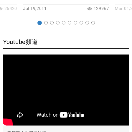
26420
Jul 19,2011
129967
Mar 01,
Youtube頻道