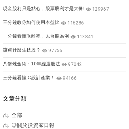
現金股利只是點心，股票股利才是大餐!
129967
三分鐘教你如何使用本益比
116286
一分鐘看懂乖離率，以台股為例
113841
該買什麼生技股？
97756
八倍煉金術：10年線選股法
97042
三分鐘看懂IC設計產業！
94166
文章分類
全部
◎關於投資家日報