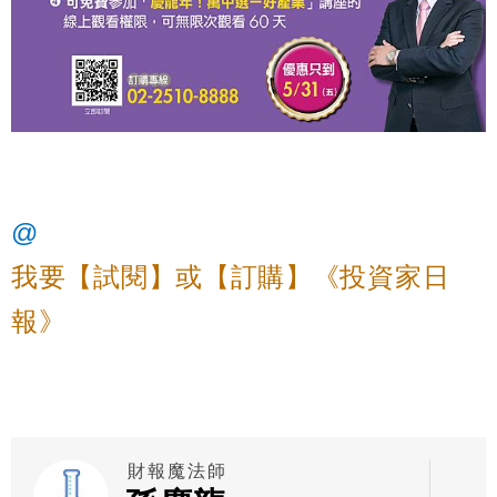
@
我要【試閱】或【訂購】《投資家日
報》
財報魔法師