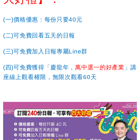
(
一
)
價格優惠：每份只要
40
元
(
二
)
可免費回看五天的日報
(
三
)
可免費加入日報專屬
Line
群
(
四
)
可免費獲得「
慶龍年，
萬中選一的好產業
」講
座線上觀看權限，無限次觀看
60
天