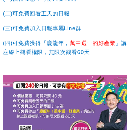
(
二)可免費回看五天的日報
(
三)可免費加入日報專屬Line群
(
四)可免費獲得「
慶龍年，
萬中選一的好產業
」講
座線上觀看權限，無限次觀看60天