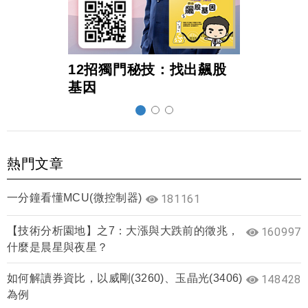
12招獨門秘技：找出飆股
超前
基因
熱門文章
一分鐘看懂MCU(微控制器)
181161
【技術分析園地】之7：大漲與大跌前的徵兆，
160997
什麼是晨星與夜星？
如何解讀券資比，以威剛(3260)、玉晶光(3406)
148428
為例