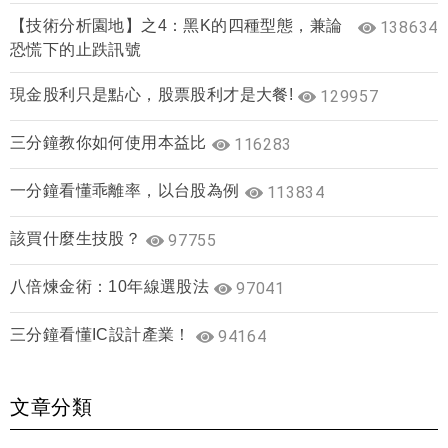
【技術分析園地】之4：黑K的四種型態，兼論
138634
恐慌下的止跌訊號
現金股利只是點心，股票股利才是大餐!
129957
三分鐘教你如何使用本益比
116283
一分鐘看懂乖離率，以台股為例
113834
該買什麼生技股？
97755
八倍煉金術：10年線選股法
97041
三分鐘看懂IC設計產業！
94164
文章分類