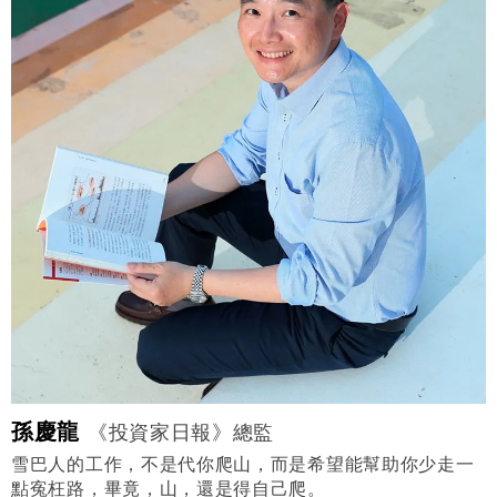
孫慶龍
《投資家日報》總監
雪巴人的工作，不是代你爬山，而是希望能幫助你少走一
點寃枉路，畢竟，山，還是得自己爬。