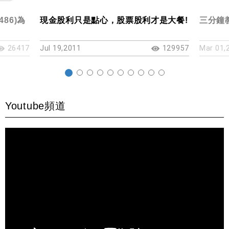
86)為
現金股利只是點心，股票股利才是大餐!
三分鐘
26417
Jul 19,2011
129957
Mar 01,
Youtube頻道