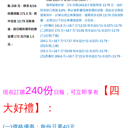
240
份
【四
現在訂購
日報，可立即享有
大好禮】：
(
一)價格優惠：每份只要40元