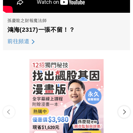
孫慶龍之財報魔法師
鴻海(2317)一張不留！？
前往頻道