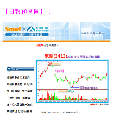
【日報預覽圖】：