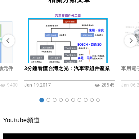
被動元件
3分鐘看懂台灣之光：汽車零組件產業
車用電子
9400
Jan 19,2017
28545
Jan 06,
Youtube頻道