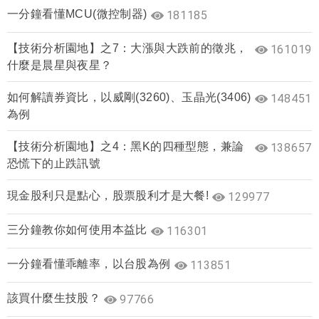
一分鐘看懂MCU(微控制器)
181185
【技術分析園地】之7：大漲與大跌前的徵兆，
161019
什麼是晨星與夜星？
如何解讀券資比，以威剛(3260)、玉晶光(3406)
148451
為例
【技術分析園地】之4：黑K的四種型態，兼論
138657
恐慌下的止跌訊號
現金股利只是點心，股票股利才是大餐!
129977
三分鐘教你如何使用本益比
116301
一分鐘看懂乖離率，以台股為例
113851
該買什麼生技股？
97766