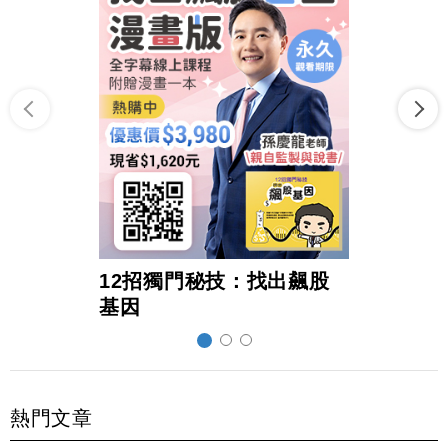
12招獨門秘技：找出飆股
超前
基因
熱門文章