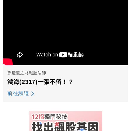
孫慶龍之財報魔法師
鴻海(2317)一張不留！？
前往頻道