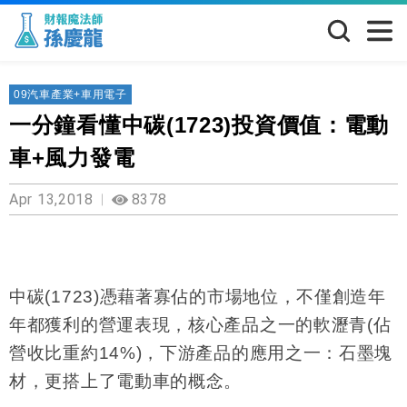
09汽車產業+車用電子
一分鐘看懂中碳(1723)投資價值：電動
車+風力發電
Apr 13,2018
8378
中碳
(1723)
憑藉著寡佔的市場地位，不僅創造年
年都獲利的營運表現，核心產品之一的軟瀝青
(
佔
營收比重約
14%)
，下游產品的應用之一：石墨塊
材，更搭上了電動車的概念。