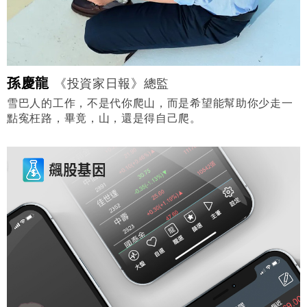
孫慶龍
《投資家日報》總監
雪巴人的工作，不是代你爬山，而是希望能幫助你少走一
點寃枉路，畢竟，山，還是得自己爬。