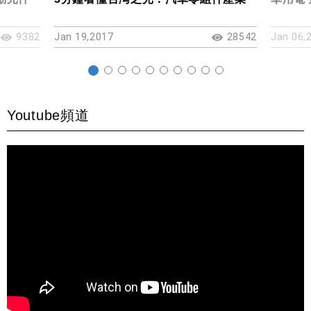
9382
Jan 19,2017
28542
Jan 06,
Youtube頻道