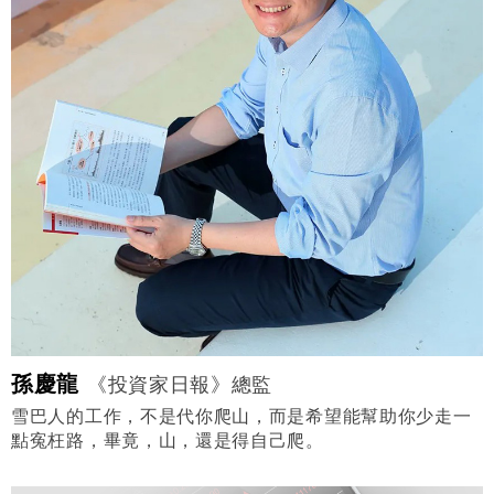
孫慶龍
《投資家日報》總監
雪巴人的工作，不是代你爬山，而是希望能幫助你少走一
點寃枉路，畢竟，山，還是得自己爬。