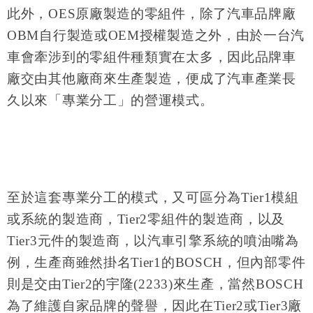
此外，
OES
原廠製造的零組件，除了汽車品牌廠
OBM
自行製造或
OEM
授權製造之外，由於一台汽
車會牽涉到的零組件種類實在太多，因此品牌車
廠交由其他廠商來生產製造，便成了汽車產業長
久以來「專業分工」的營運模式。
至於這套專業分工的模式，又可區分為
Tier1
模組
或系統的製造商，
Tier2
零組件的製造商，以及
Tier3
元件的製造商，以汽車引擎系統的噴油嘴為
例，生產商雖然掛名
Tier1
的
BOSCH
，但內部零件
則是交由
Tier2
的宇隆
(2233)
來生產，當然
BOSCH
為了維護自家品牌的聲譽，因此在
Tier2
或
Tier3
廠