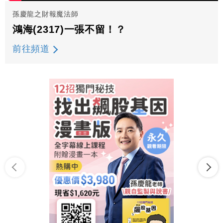
孫慶龍之財報魔法師
鴻海(2317)一張不留！？
前往頻道