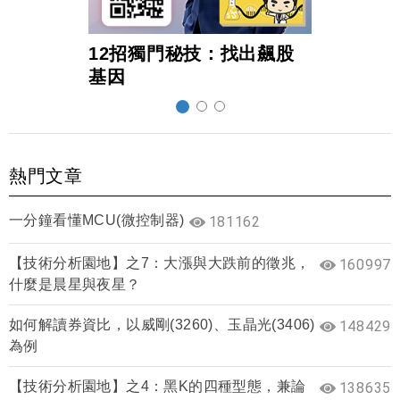
12招獨門秘技：找出飆股
超前
基因
熱門文章
一分鐘看懂MCU(微控制器)
181162
【技術分析園地】之7：大漲與大跌前的徵兆，
160997
什麼是晨星與夜星？
如何解讀券資比，以威剛(3260)、玉晶光(3406)
148429
為例
【技術分析園地】之4：黑K的四種型態，兼論
138635