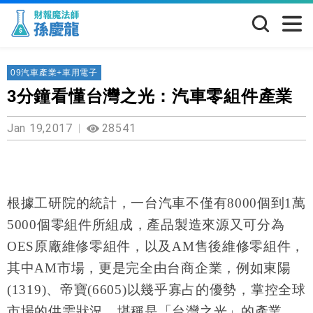
09汽車產業+車用電子
3分鐘看懂台灣之光：汽車零組件產業
Jan 19,2017
28541
根據工研院的統計，一台汽車不僅有
8000
個到
1
萬
5000
個零組件所組成，產品製造來源又可分為
OES
原廠維修零組件，以及
AM
售後維修零組件，
其中
AM
市場，更是完全由台商企業，例如東陽
(1319)
、帝寶
(6605)
以幾乎寡占的優勢，掌控全球
市場的供需狀況，堪稱是「台灣之光」的產業。