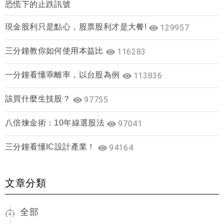
恐慌下的止跌訊號
現金股利只是點心，股票股利才是大餐!
129957
三分鐘教你如何使用本益比
116283
一分鐘看懂乖離率，以台股為例
113836
該買什麼生技股？
97755
八倍煉金術：10年線選股法
97041
三分鐘看懂IC設計產業！
94164
文章分類
全部