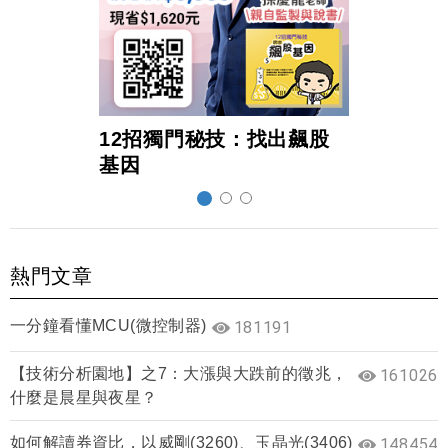
12招獨門秘技：找出飆股
超前
基因
熱門文章
一分鐘看懂MCU(微控制器)
181191
【技術分析園地】之7：大漲與大跌前的徵兆，
161026
什麼是晨星與夜星？
如何解讀券資比，以威剛(3260)、玉晶光(3406)
148454