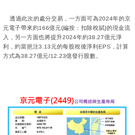
透過此次的處分交易，一方面可為
2024
年的京
元電子帶來約
166
億元
(
編按：扣除稅賦
)
的現金流
入，另一方面也將提升
2024
年約
38.27
億元淨
利，約當挹注
3.13
元的每股稅後淨利
EPS
，計算
方式為
38.27
億元
/12.23
億發行股數。