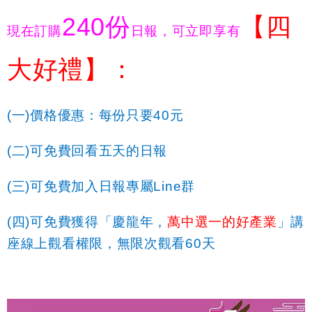
240
份
【四
現在訂購
日報，可立即享有
大好禮】：
(
一
)
價格優惠：每份只要
40
元
(
二
)
可免費回看五天的日報
(
三
)
可免費加入日報專屬
Line
群
(
四
)
可免費獲得「
慶龍年，
萬中選一的好產業
」講
座線上觀看權限，無限次觀看
60
天