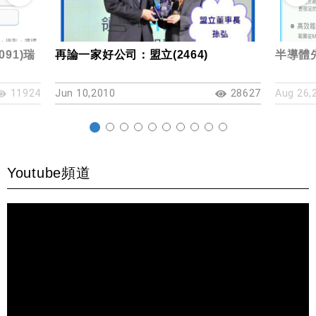
91)瑞
再論一家好公司：盟立(2464)
半導體
11924
Jun 10,2010
28627
Aug 26,
Youtube頻道