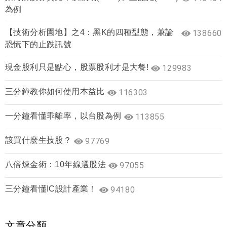
為例
【技術分析園地】之4：黑K的四種型態，兼論
138660
恐慌下的止跌訊號
現金股利只是點心，股票股利才是大餐!
129983
三分鐘教你如何使用本益比
116303
一分鐘看懂乖離率，以台股為例
113855
該買什麼生技股？
97769
八倍煉金術：10年線選股法
97055
三分鐘看懂IC設計產業！
94180
文章分類