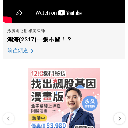
孫慶龍之財報魔法師
鴻海(2317)一張不留！？
前往頻道