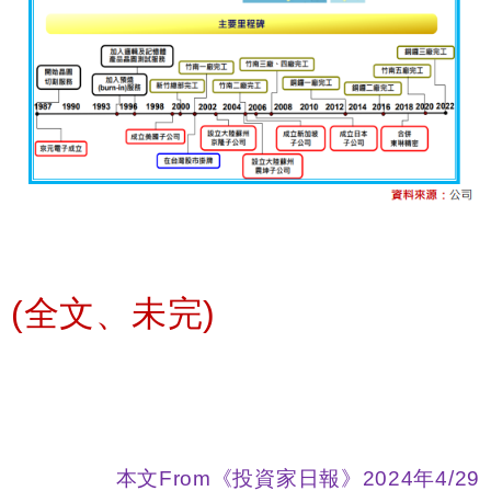
(
全文、未完)
本文
From
《投資家日報》
2024
年
4/29