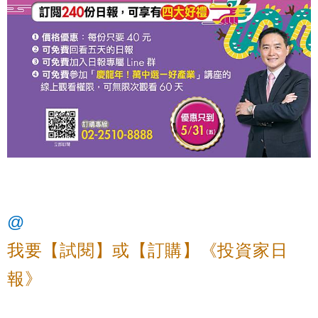
@
我要【試閱】或【訂購】《投資家日
報》