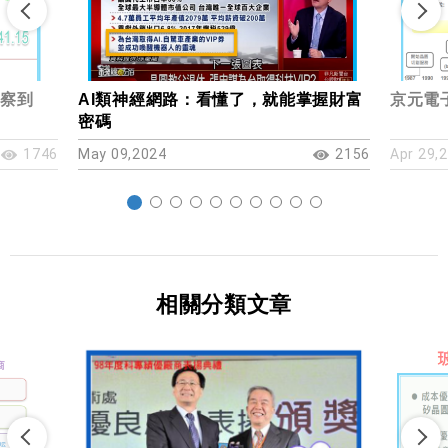
觀察到
AI類神經網路：看懂了，就能掌握財富
京元電子
密碼
1746
May 09,2024
2156
Apr 29,
相關分類文章