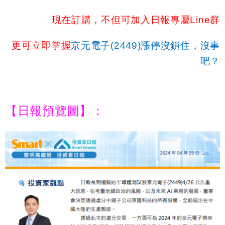
現在訂購，不但可加入日報專屬
Line
群
更可立即掌握
京元電子
(2449)
漲停沒鎖住，沒事
吧？
【日報預覽圖】：