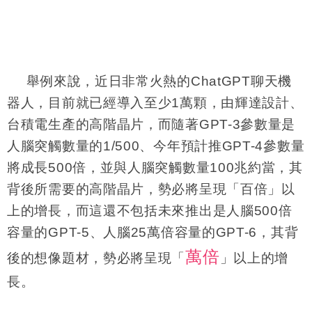
舉例來說，近日非常火熱的
ChatGPT
聊天機
器人，目前就已經導入至少
1
萬顆，由輝達設計、
台積電生產的高階晶片，而隨著
GPT-3
參數量是
人腦突觸數量的
1/500
、今年預計推
GPT-4
參數量
將成長
500
倍，並與人腦突觸數量
100
兆約當，其
背後所需要的高階晶片，勢必將呈現「百倍」以
上的增長，而這還不包括未來推出是人腦
500
倍
容量的
GPT-5
、人腦
25
萬倍容量的
GPT-6
，其背
萬倍
後的想像題材，勢必將呈現「
」以上的增
長。