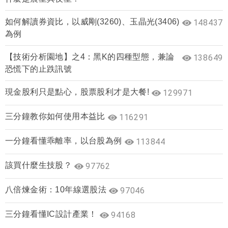
如何解讀券資比，以威剛(3260)、玉晶光(3406)
148437
為例
【技術分析園地】之4：黑K的四種型態，兼論
138649
恐慌下的止跌訊號
現金股利只是點心，股票股利才是大餐!
129971
三分鐘教你如何使用本益比
116291
一分鐘看懂乖離率，以台股為例
113844
該買什麼生技股？
97762
八倍煉金術：10年線選股法
97046
三分鐘看懂IC設計產業！
94168