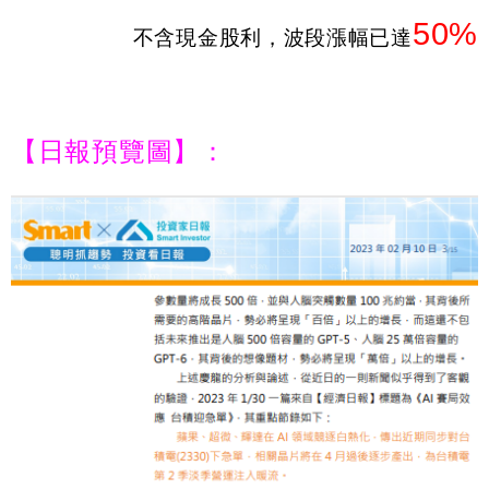
50%
不含現金股利，波段漲幅已達
【日報預覽圖】：