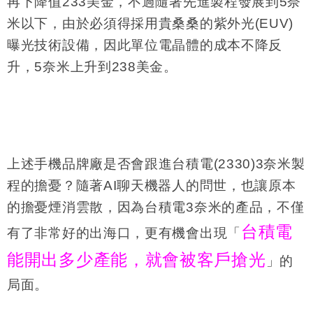
再下降值
233
美金，不過隨著先進製程發展到
5
奈
米以下，由於必須得採用貴桑桑的紫外光
(EUV)
曝光技術設備，因此單位電晶體的成本不降反
升，
5
奈米上升到
238
美金。
上述手機品牌廠是否會跟進台積電
(2330)3
奈米製
程的擔憂？隨著
AI
聊天機器人的問世，也讓原本
的擔憂煙消雲散，因為台積電
3
奈米的產品，不僅
台積電
有了非常好的出海口，更有機會出現「
能開出多少產能，就會被客戶搶光
」的
局面。