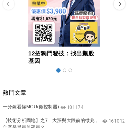
12招獨門秘技：找出飆股
超前
基因
熱門文章
一分鐘看懂MCU(微控制器)
181174
【技術分析園地】之7：大漲與大跌前的徵兆，
161012
什麼是晨星與夜星？