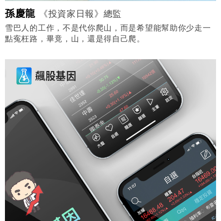
孫慶龍
《投資家日報》總監
雪巴人的工作，不是代你爬山，而是希望能幫助你少走一
點寃枉路，畢竟，山，還是得自己爬。