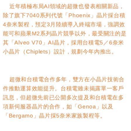
近年積極布局
AI
領域的超微也發表相關新品，
除了旗下
7040
系列代號「
Phoenix
」晶片採台積
4
奈米製程，預定
3
月陸續導入終端市場，強調效
能可和蘋果
M2
系列晶片競爭以外，最受關注的是
其「
Alveo V70
」
AI
晶片，採用台積電
5
／
6
奈米
小晶片（
Chiplets
）設計，規劃今年內推出。
超微和台積電合作多年，雙方在小晶片技術合
作推動運算效能提升。台積電雖未揭露單一客戶
訊息，但超微先前已公開多次提及和台積電在多
項新伺服器晶片的合作，如「
Genoa
」以及
「
Bergamo
」晶片採
5
奈米家族製程等。