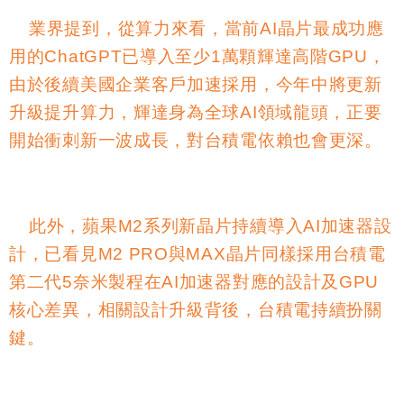
業界提到，從算力來看，當前
AI
晶片最成功應
用的
ChatGPT
已導入至少
1
萬顆輝達高階
GPU
，
由於後續美國企業客戶加速採用，今年中將更新
升級提升算力，輝達身為全球
AI
領域龍頭，正要
開始衝刺新一波成長，對台積電依賴也會更深。
此外，蘋果
M2
系列新晶片持續導入
AI
加速器設
計，已看見
M2 PRO
與
MAX
晶片同樣採用台積電
第二代
5
奈米製程在
AI
加速器對應的設計及
GPU
核心差異，相關設計升級背後，台積電持續扮關
鍵。