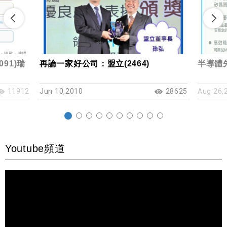
91)瑞
再論一家好公司：盟立(2464)
半導體
11912
Jun 10,2010
28625
Aug 26,
Youtube頻道