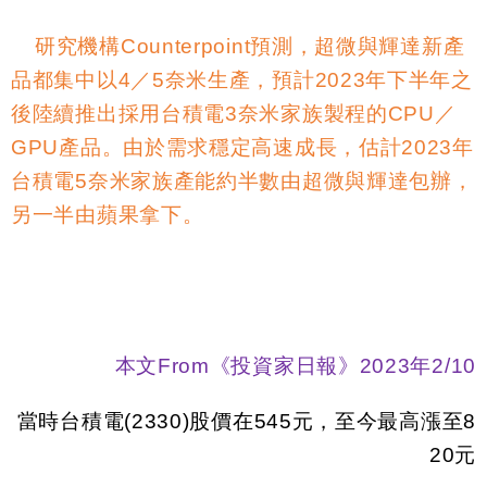
研究機構
Counterpoint
預測，超微與輝達新產
品都集中以
4
／
5
奈米生產，預計
2023
年下半年之
後陸續推出採用台積電
3
奈米家族製程的
CPU
／
GPU
產品。由於需求穩定高速成長，估計
2023
年
台積電
5
奈米家族產能約半數由超微與輝達包辦，
另一半由蘋果拿下。
本文
From
《投資家日報》
2023
年
2/10
當時台積電
(2330)
股價在
545
元，至今最高漲至
8
20
元