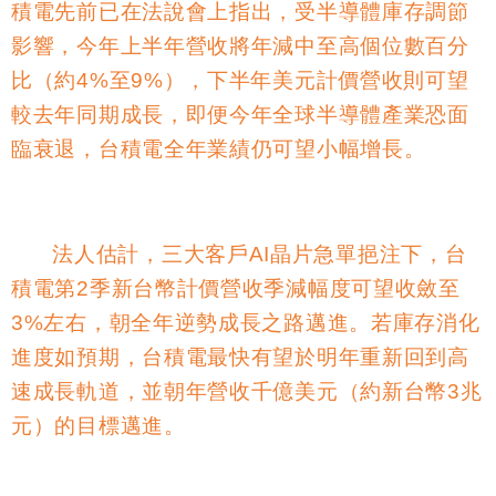
積電先前已在法說會上指出，受半導體庫存調節
影響，今年上半年營收將年減中至高個位數百分
比（約
4%
至
9%
），下半年美元計價營收則可望
較去年同期成長，即便今年全球半導體產業恐面
臨衰退，台積電全年業績仍可望小幅增長。
法人估計，三大客戶
AI
晶片急單挹注下，台
積電第
2
季新台幣計價營收季減幅度可望收斂至
3%
左右，朝全年逆勢成長之路邁進。若庫存消化
進度如預期，台積電最快有望於明年重新回到高
速成長軌道，並朝年營收千億美元（約新台幣
3
兆
元）的目標邁進。