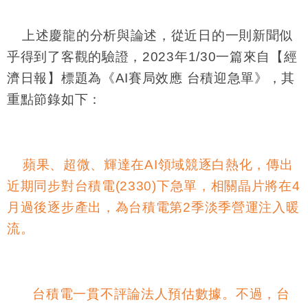
上述慶龍的分析與論述，從近日的一則新聞似
乎得到了客觀的驗證，
2023
年
1/30
一篇來自【經
濟日報】標題為《
AI
賽局效應 台積迎急單》，其
重點節錄如下：
蘋果、超微、輝達在
AI
領域競逐白熱化，傳出
近期同步對台積電
(2330)
下急單，相關晶片將在
4
月過後逐步產出，為台積電第
2
季淡季營運注入暖
流。
台積電一貫不評論法人預估數據。不過，台