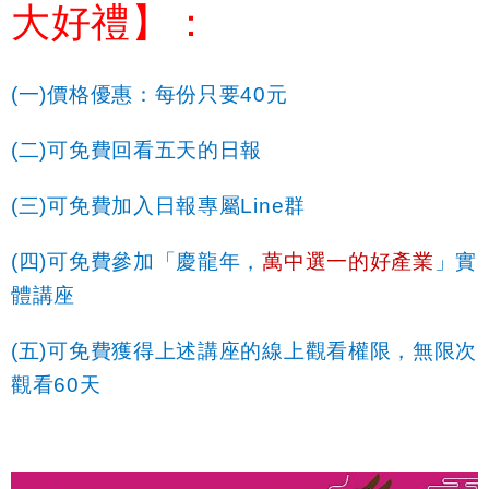
大好禮】：
(
一
)
價格優惠：每份只要
40
元
(
二
)
可免費回看五天的日報
(
三
)
可免費加入日報專屬
Line
群
(
四
)
可免費參加「慶龍年，
萬中選一的好產業
」實
體講座
(
五
)
可免費獲得上述講座的線上觀看權限，無限次
觀看
60
天