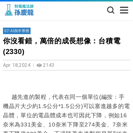
07-AI與半導體
你沒看錯，萬倍的成長想像：台積電
(2330)
Apr 18,2024
2143
越先進的製程，代表在同一個單位
(
編按：手
機晶片大少約
1.5
公分
*1.5
公分
)
可以塞進越多的電
晶體，單位的電晶體成本也可因此下降，例如
16
奈米為
331
美金、
10
奈米下降至
274
美金、
7
奈米