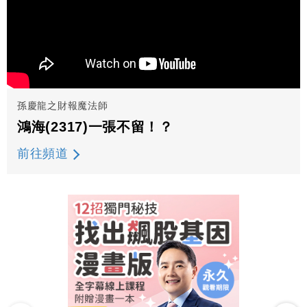
孫慶龍之財報魔法師
鴻海(2317)一張不留！？
前往頻道