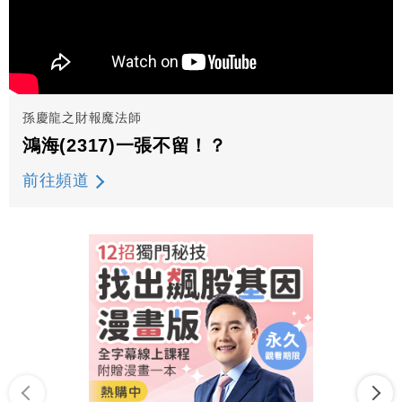
孫慶龍之財報魔法師
鴻海(2317)一張不留！？
前往頻道