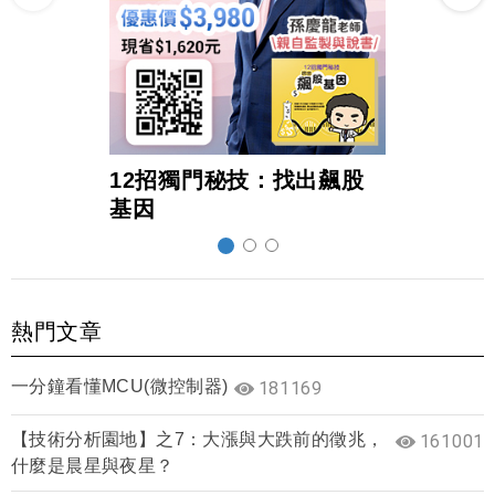
12招獨門秘技：找出飆股
超前
基因
熱門文章
一分鐘看懂MCU(微控制器)
181169
【技術分析園地】之7：大漲與大跌前的徵兆，
161001
什麼是晨星與夜星？