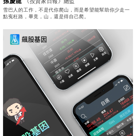
孫慶龍
《投資家日報》總監
雪巴人的工作，不是代你爬山，而是希望能幫助你少走一
點寃枉路，畢竟，山，還是得自己爬。