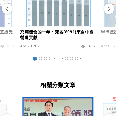
直接受
充滿機會的一年：翔名(8091)來自中國
半導體設
營運貢獻
3071
Apr 20,2026
1652
Apr 09,
相關分類文章