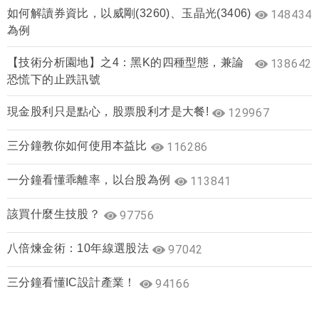
如何解讀券資比，以威剛(3260)、玉晶光(3406)
148434
為例
【技術分析園地】之4：黑K的四種型態，兼論
138642
恐慌下的止跌訊號
現金股利只是點心，股票股利才是大餐!
129967
三分鐘教你如何使用本益比
116286
一分鐘看懂乖離率，以台股為例
113841
該買什麼生技股？
97756
八倍煉金術：10年線選股法
97042
三分鐘看懂IC設計產業！
94166