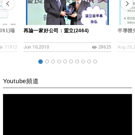
91)瑞
再論一家好公司：盟立(2464)
半導體
11912
Jun 10,2010
28625
Aug 26,
Youtube頻道