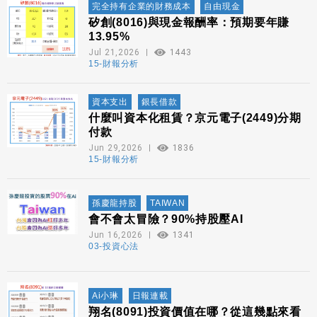
完全持有企業的財務成本
自由現金
矽創(8016)與現金報酬率：預期要年賺
13.95%
Jul 21,2026
1443
15-財報分析
資本支出
銀長借款
什麼叫資本化租賃？京元電子(2449)分期
付款
Jun 29,2026
1836
15-財報分析
孫慶龍持股
TAIWAN
會不會太冒險？90%持股壓AI
Jun 16,2026
1341
03-投資心法
Ai小琳
日報連載
翔名(8091)投資價值在哪？從這幾點來看