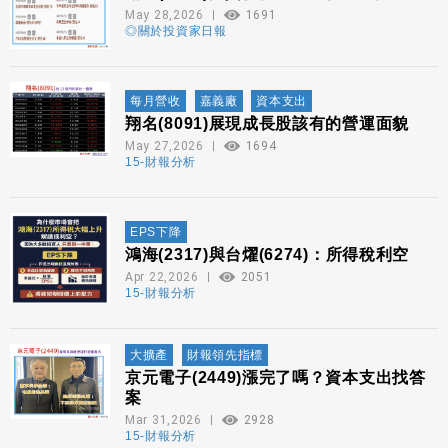
May 28,2026
1691
◎關於投資家日報
每月營收
嘉義廠
資本支出
翔名(8091)展現成長股該有的營運面貌
May 27,2026
1694
15-財報分析
EPS下降
鴻海(2317)與台燿(6274)：所得稅利空
Apr 22,2026
2051
15-財報分析
大擴產
財報領先指標
京元電子(2449)漲完了嗎？資本支出找答
案
Mar 31,2026
2928
15-財報分析