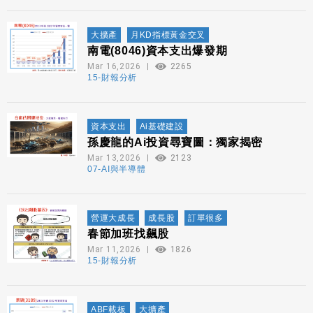
大擴產
月KD指標黃金交叉
南電(8046)資本支出爆發期
Mar 16,2026
2265
15-財報分析
資本支出
Ai基礎建設
孫慶龍的Ai投資尋寶圖：獨家揭密
Mar 13,2026
2123
07-AI與半導體
營運大成長
成長股
訂單很多
春節加班找飆股
Mar 11,2026
1826
15-財報分析
ABF載板
大擴產