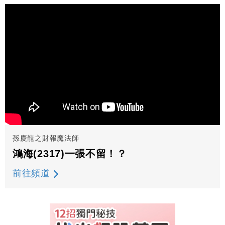
孫慶龍之財報魔法師
鴻海(2317)一張不留！？
前往頻道