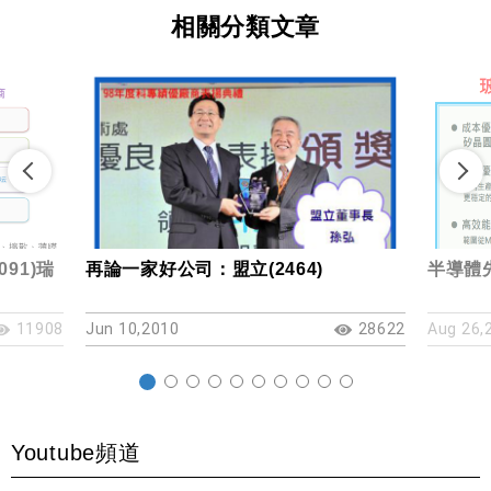
相關分類文章
91)瑞
再論一家好公司：盟立(2464)
半導體
11908
Jun 10,2010
28622
Aug 26,
Youtube頻道