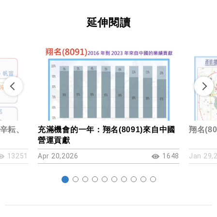
延伸閱讀
辛耘、
充滿機會的一年：翔名(8091)來自中國
翔名(8
營運貢獻
13251
Apr 20,2026
1648
Jan 29,