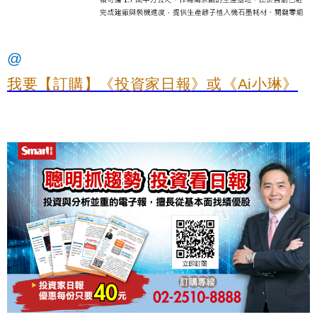
@
我要【訂購】《投資家日報
》或《
Ai
小琳
》