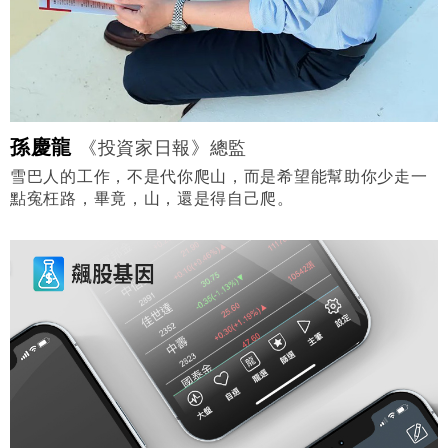
孫慶龍
《投資家日報》總監
雪巴人的工作，不是代你爬山，而是希望能幫助你少走一
點寃枉路，畢竟，山，還是得自己爬。