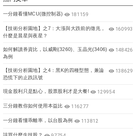
一分鐘看懂MCU(微控制器)
181159
【技術分析園地】之7：大漲與大跌前的徵兆，
160993
什麼是晨星與夜星？
如何解讀券資比，以威剛(3260)、玉晶光(3406)
148426
為例
【技術分析園地】之4：黑K的四種型態，兼論
138629
恐慌下的止跌訊號
現金股利只是點心，股票股利才是大餐!
129954
三分鐘教你如何使用本益比
116277
一分鐘看懂乖離率，以台股為例
113812
該買什麼生技股？
97754