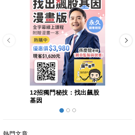
12招獨門秘技：找出飆股
超前
基因
熱門文章